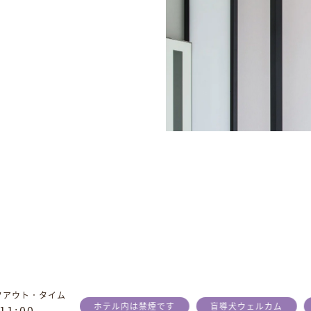
クアウト．タイム
ホテル内は禁煙です
盲導犬ウェルカム
1
1
:
0
0