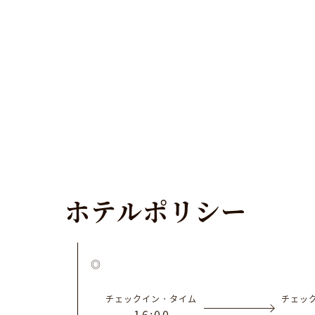
ホ
テ
ル
ポ
リ
シ
ー
チェックイン．タイム
チェッ
1
6
:
0
0