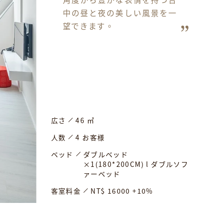
中の昼と夜の美しい風景を一
望できます。
広さ
46 ㎡
人数
4 お客様
ベッド
ダブルベッド
×1(180*200CM) l ダブルソフ
ァーベッド
客室料金
NT$ 16000 +10%