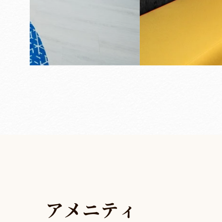
ア
メ
ニ
テ
ィ