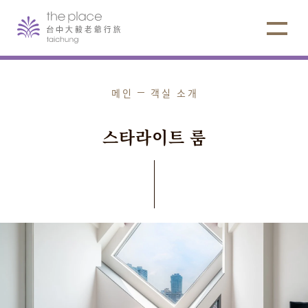
메인
객실 소개
스
타
라
이
트
룸