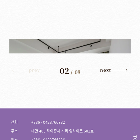
02
prev
next
/
08
전화
+886 - 0423766732
주소
대만 403 타이중시 시취 잉차이로 601호
팩스
+886 - 0423766836