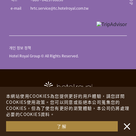
TOP
e-mail
hrtc.service@tc.hotelroyal.com.tw
개인 정보 정책
Hotel Royal Group © All Rights Reserved.
本網站使用COOKIES為您提供更好的用戶體驗，請您詳閱
COOKIES使用政策。您可以同意或拒絕本公司蒐集您的
COOKIES，但為了使您有更好的瀏覽體驗，本公司仍將處理
호텔 로얄
더플레이스
必要的COOKIES資料。
・・
로얄인
해외 호텔
了解