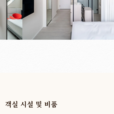
객실
시설
및
비품