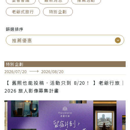
宴會會議
最新消息
推薦活動
老爺式旅行
特別企劃
篩選排序
特別企劃
2026
/
07
/
20
2026
/
08
/
20
【 舊照也能投稿．活動只到 8/20！ 】老爺行旅｜
2026 旅人影像募集計畫