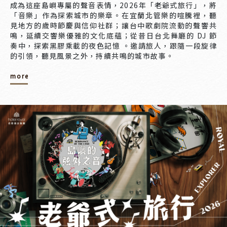
成為這座島嶼專屬的聲音表情，2026年「老爺式旅行」，將
「音樂」作為探索城市的樂章。在宜蘭北管樂的喧騰裡，聽
見地方的歲時節慶與信仰社群；讓台中歌劇院流動的聲響共
鳴，延續交響樂優雅的文化底蘊；從昔日台北舞廳的 DJ 節
奏中，探索黑膠乘載的夜色記憶 。邀請旅人，跟隨一段旋律
的引領，聽見風景之外，持續共鳴的城市故事。
more