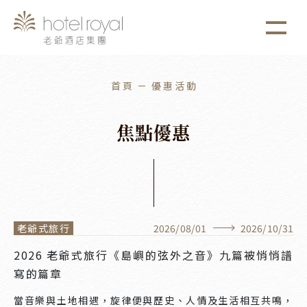
1. 本飯店游泳池將於2021/05/01 ~ 2021/05/03
more
進行年度保養工作。
首頁
優惠活動
焦
點
優
惠
老爺式旅行
2026
/
08
/
01
2026
/
10
/
31
2026 老爺式旅行《島嶼的弦外之音》九篇被悄悄譜
寫的篇章
當音樂與土地相遇，旋律便與歷史、人情及生活相互共鳴，