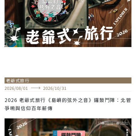
老爺式旅行
2026
/
08
/
01
2026
/
10
/
31
2026 老爺式旅行《島嶼的弦外之音》鑼鼓鬥陣：北管
爭鳴與信仰百年薪傳