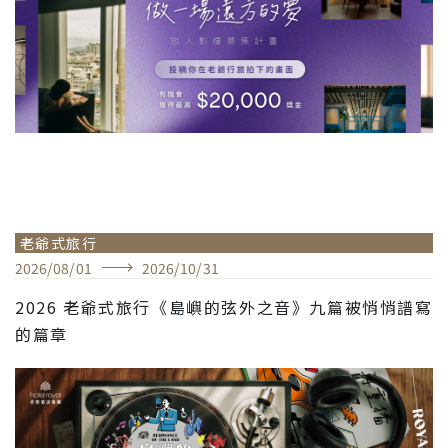
老爺式旅行
2026
/
08
/
01
2026
/
10
/
31
2026 老爺式旅行《島嶼的弦外之音》九篇被悄悄譜寫
的篇章