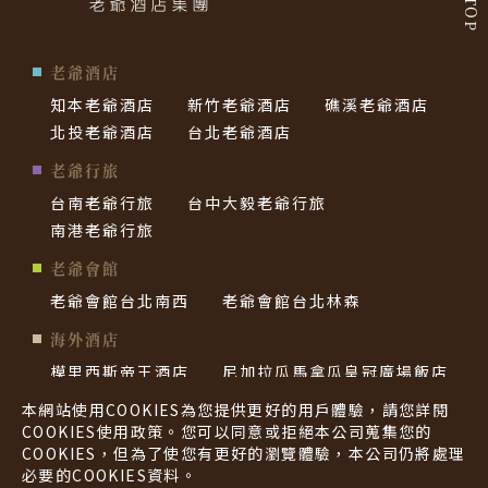
TOP
老爺酒店
知本老爺酒店
新竹老爺酒店
礁溪老爺酒店
北投老爺酒店
台北老爺酒店
老爺行旅
台南老爺行旅
台中大毅老爺行旅
南港老爺行旅
老爺會館
老爺會館台北南西
老爺會館台北林森
海外酒店
模里西斯帝王酒店
尼加拉瓜馬拿瓜皇冠廣場飯店
帛琉老爺酒店
西貢老爺酒店
本網站使用COOKIES為您提供更好的用戶體驗，請您詳閱
COOKIES使用政策。您可以同意或拒絕本公司蒐集您的
COOKIES，但為了使您有更好的瀏覽體驗，本公司仍將處理
隱私權政策
必要的COOKIES資料。