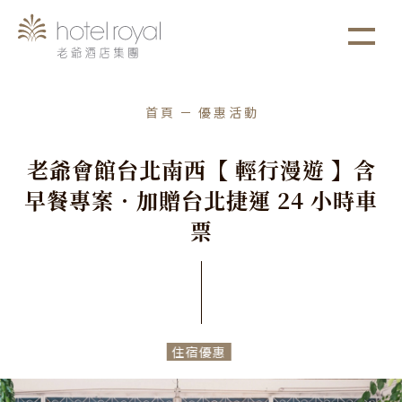
1. 本飯店游泳池將於2021/05/01 ~ 2021/05/03
more
進行年度保養工作。
首頁
優惠活動
老
爺
會
館
台
北
南
西
【
輕
行
漫
遊
】
含
早
餐
專
案
．
加
贈
台
北
捷
運
2
4
小
時
車
票
住宿優惠