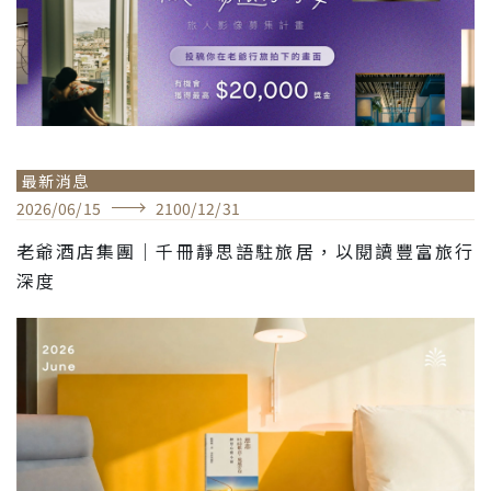
最新消息
2026
/
06
/
15
2100
/
12
/
31
老爺酒店集團｜千冊靜思語駐旅居，以閱讀豐富旅行
深度