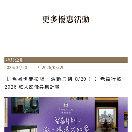
更
多
優
惠
活
動
特別企劃
2026
/
07
/
20
2026
/
08
/
20
【 舊照也能投稿．活動只到 8/20！ 】老爺行旅｜
2026 旅人影像募集計畫