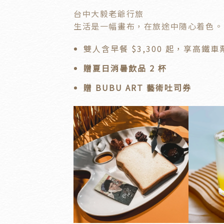
台中大毅老爺行旅
生活是一幅畫布，在旅途中隨心着色。
雙人含早餐 $3,300 起，享高鐵
贈夏日消暑飲品 2 杯
贈 BUBU ART 藝術吐司券