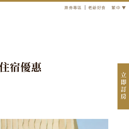
票券專區
老爺好食
繁中 ▼
住
宿
優
惠
立即訂房