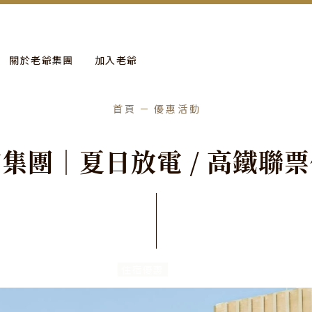
more
進行年度保養工作。
關於老爺集團
加入老爺
首頁
優惠活動
店
集
團
｜
夏
日
放
電
/
高
鐵
聯
票
住宿優惠