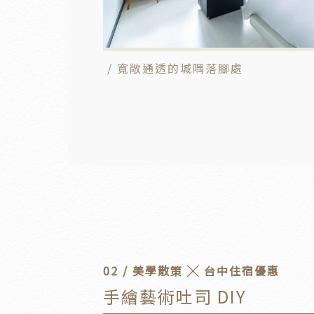
/ 寬敞通透的城隅落腳處
02 / 美學散策 ╳ 台中住宿優惠
手繪藝術吐司 DIY