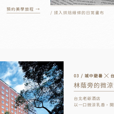
預約美學旅程 →
/ 揉入烘焙線條的日常畫布
03 / 城中避暑 ╳
林蔭旁的微涼
台北老爺酒店
以一口微涼乳香，