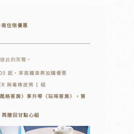
 台南住宿優惠
放彼此的笑聲。
100 起，享高鐵車票加購優惠
SER 無毒橡皮擦 1 組
〈風格客房〉享升等〈玩味客房〉，第
〉再贈回甘點心組