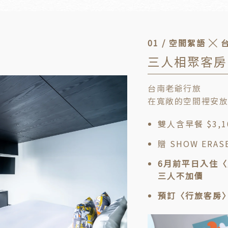
01 / 空間絮語 ╳
三人相聚客房
台南老爺行旅
在寬敞的空間裡安
雙人含早餐 $3,
贈 SHOW ERA
6月前平日入住
三人不加價
預訂〈行旅客房