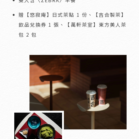
雙人含〈ZEBRA〉早餐
贈【悠寂庵】日式茶點 1 份、【吉合製茶】
飲品兌換券 1 張、【萬軒茶室】東方美人茶
包 2 包