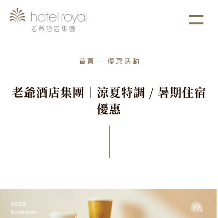
1. 本飯店游泳池將於2021/05/01 ~ 2021/05/03
more
進行年度保養工作。
首頁
優惠活動
老
爺
酒
店
集
團
｜
涼
夏
特
調
/
暑
期
住
宿
優
惠
住宿優惠