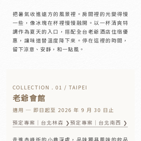
把暑氣收進遠方的風景裡。房間裡的光變得慢
一些，像冰塊在杯裡慢慢融開。以一杯清爽特
調作為夏天的入口，搭配全台老爺酒店住宿優
惠，讓味道替溫度降下來。停在這裡的時間，
留下涼意、安靜，和一點風。
COLLECTION . 01 / TAIPEI
老爺會館
適用 ─ 即日起至 2026 年 9 月 30 日止
預定專案｜台北林森 ❯
預定專案｜台北南西 ❯
走進赤峰街的小巷深處，品味獨具風味的飲品