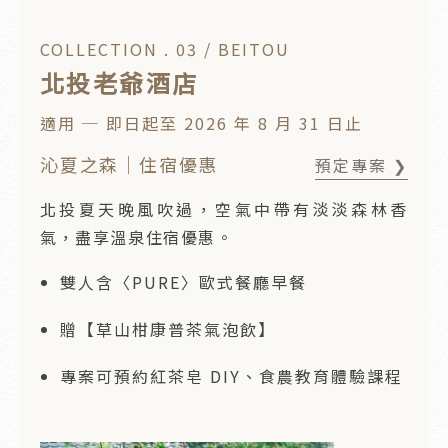
COLLECTION . 03 / BEITOU
北投老爺酒店
適用 ─ 即日起至 2026 年 8 月 31 日止
沁夏之森｜住宿優惠
預定專案 ❯
北投夏天晚風吹過，空氣中帶有淡淡森林香
氣，盡享溫泉住宿優惠。
雙人含〈PURE〉歐式餐廳早餐
贈【草山柑康普茶氣泡飲】
專案可預約紅茶皂 DIY、食農教育體驗課程