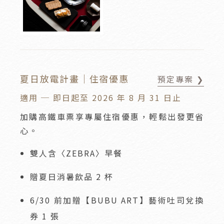
夏日放電計畫｜住宿優惠
預定專案 ❯
適用 ─ 即日起至 2026 年 8 月 31 日止
加購高鐵車票享專屬住宿優惠，輕鬆出發更省
心。
雙人含〈ZEBRA〉早餐
贈夏日消暑飲品 2 杯
6/30 前加贈【BUBU ART】藝術吐司兌換
券 1 張