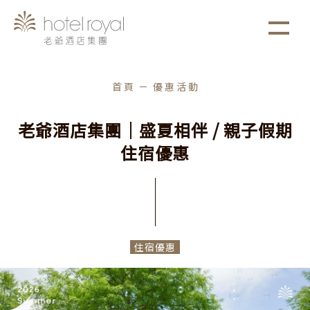
1. 本飯店游泳池將於2021/05/01 ~ 2021/05/03
more
進行年度保養工作。
首頁
優惠活動
老
爺
酒
店
集
團
｜
盛
夏
相
伴
/
親
子
假
期
住
宿
優
惠
住宿優惠