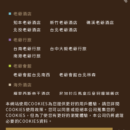
老爺酒店
知本老爺酒店
新竹老爺酒店
礁溪老爺酒店
北投老爺酒店
台北老爺酒店
老爺行旅
台南老爺行旅
台中大毅老爺行旅
南港老爺行旅
老爺會館
老爺會館台北南西
老爺會館台北林森
海外酒店
模里西斯帝王酒店
尼加拉瓜馬拿瓜皇冠廣場飯店
帛琉老爺酒店
西貢老爺酒店
本網站使用COOKIES為您提供更好的用戶體驗，請您詳閱
COOKIES使用政策。您可以同意或拒絕本公司蒐集您的
COOKIES，但為了使您有更好的瀏覽體驗，本公司仍將處理
隱私權政策
必要的COOKIES資料。
Hotel Royal Group © All Rights Reserved.
・・