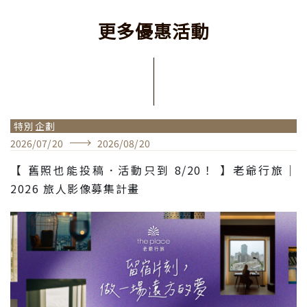
更
多
優
惠
活
動
特別企劃
2026
/
07
/
20
2026
/
08
/
20
【 舊照也能投稿．活動只到 8/20！ 】老爺行旅｜
2026 旅人影像募集計畫