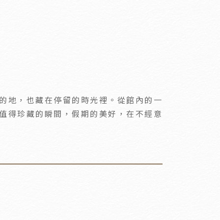
的地，也藏在停留的時光裡。從館內的一
值得珍藏的瞬間，假期的美好，在不經意