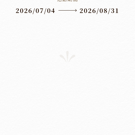
2026/07/04
2026/08/31