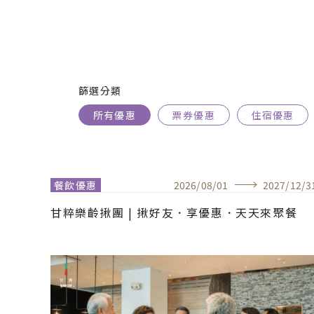
篩選分類
所有優惠
票券優惠
住宿優惠
餐飲優惠
2026
/
08
/
01
2027
/
12
/
3
甘粹樂齡揪團 | 揪好友．享優惠．天天來聚餐