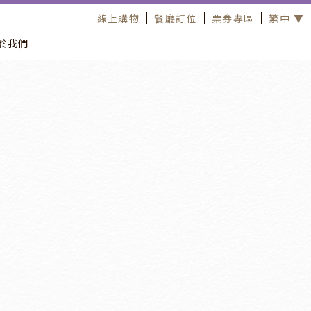
線上購物
餐廳訂位
票券專區
繁中 ▼
於我們
住宿優惠
2026
/
07
/
01
2026
/
09
/
30
爺來納涼｜夏日消暑住宿專案
爺來納涼｜夏日消暑住宿專案