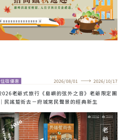
住宿優惠
2026
/
08
/
01
2026
/
10
/
17
2026老爺式旅行《島嶼的弦外之音》老爺限定團
｜民謠踅街去－府城常民聲景的經典新生