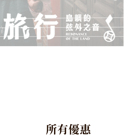
所
有
優
惠