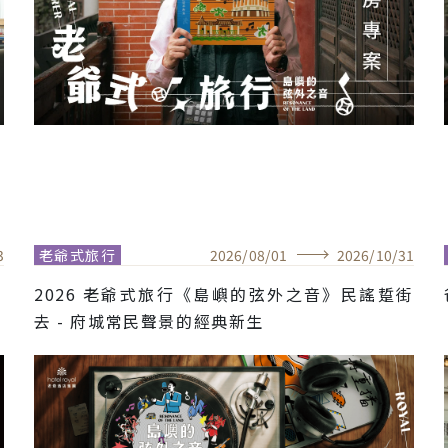
3
老爺式旅行
2026
/
08
/
01
2026
/
10
/
31
」
2026 老爺式旅行《島嶼的弦外之音》民謠踅街
去 - 府城常民聲景的經典新生