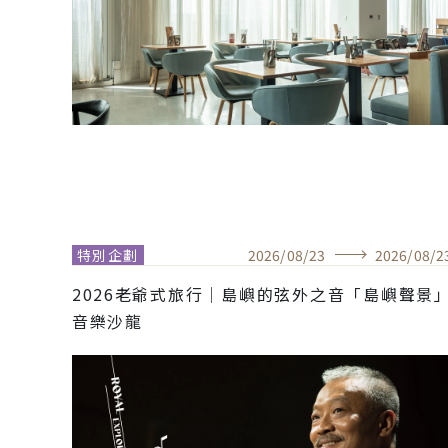
特別企劃
2026
/
08
/
23
2026
/
08
/
2
2026老爺式旅行│島嶼的弦外之音「島嶼聲景
音樂沙龍