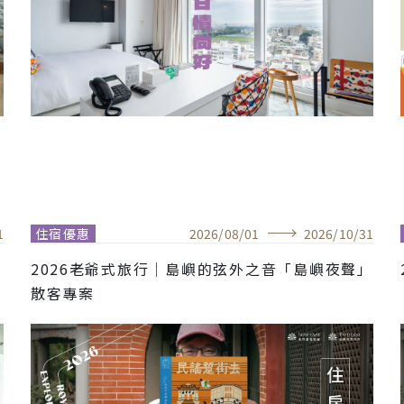
1
住宿優惠
2026
/
08
/
01
2026
/
10
/
31
2026老爺式旅行│島嶼的弦外之音「島嶼夜聲」
散客專案