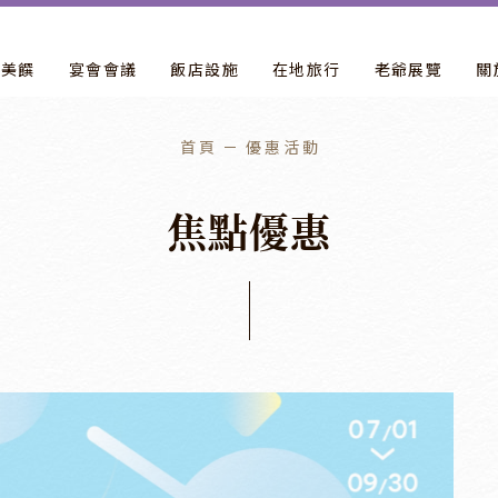
飲美饌
宴會會議
飯店設施
在地旅行
老爺展覽
關
首頁
優惠活動
焦
點
優
惠