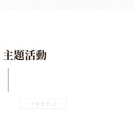
主
題
活
動
了解更多
2026 老爺式旅行《島嶼的弦外之音》民謠