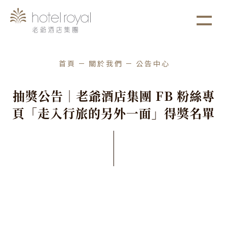
1. 本飯店游泳池將於2021/05/01 ~ 2021/05/03
more
進行年度保養工作。
首頁
關於我們
公告中心
抽
獎
公
告
｜
老
爺
酒
店
集
團
F
B
粉
絲
專
頁
「
走
入
行
旅
的
另
外
一
面
」
得
獎
名
單
集團公告
發佈日期
2025
/
06
/
25