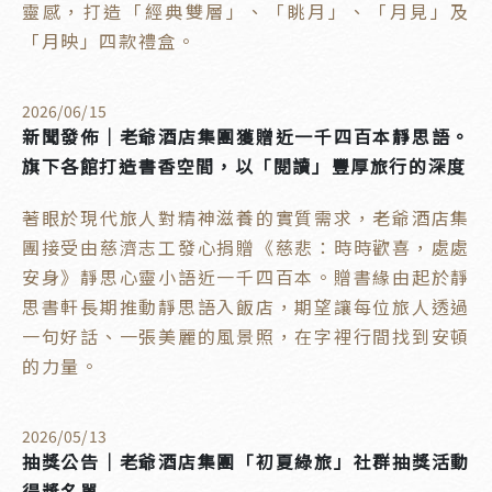
靈感，打造「經典雙層」、「眺月」、「月見」及
「月映」四款禮盒。
2026
/
06
/
15
新聞發佈｜老爺酒店集團獲贈近一千四百本靜思語。
旗下各館打造書香空間，以「閱讀」豐厚旅行的深度
著眼於現代旅人對精神滋養的實質需求，老爺酒店集
團接受由慈濟志工發心捐贈《慈悲：時時歡喜，處處
安身》靜思心靈小語近一千四百本。贈書緣由起於靜
思書軒長期推動靜思語入飯店，期望讓每位旅人透過
一句好話、一張美麗的風景照，在字裡行間找到安頓
的力量。
2026
/
05
/
13
抽獎公告｜老爺酒店集團「初夏綠旅」社群抽獎活動
得獎名單