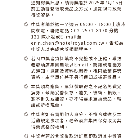
通知得獎訊息，請得獎者於2025年7月15日
前主動聯繫領取獎品之方式，逾期視同放棄
得獎資格。
中獎者請於週一至週五 09:00 - 18:00上班時
間來電，聯絡電話：02-2571-8170 分機
121 陳小姐或E-mail至
erin.chen@hotelroyal.com.tw，告知為
中獎人以完成兌獎相關程序。
若因中獎者資料填寫不完整或不正確，導致
老爺酒店集團無法以Email、簡訊或電話方
式通知、逾期及資料缺漏者，視同放棄得獎
資格，主辦單位將不另行通知或補寄獎品。
本獎項為贈獎，屬無償取得之不記名免費兌
換券，敬請妥善保存，遺失、被竊、損毀、
恕不掛失或補發，亦不得要求更換獎品、轉
讓或折換現金。
中獎者如有冒用他人身分、不符合或違反本
活動規定事項者，老爺酒店集團保有取消其
得獎資格的權利。
中獎者若於兌獎後取消訂單即取消其中獎資