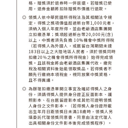
格，贈獎須於退券時一併返還，若贈獎已使
用，退券金額將扣除贈獎市價進行退款。
領獎人依中華民國所得稅法及其相關法令規
定，得獎之獎項價值超過新台幣1,000元者，
須納入個人年度所得，並由老爺酒店集團開
立扣繳憑單；獎項超過新台幣20,000元(含)
以上，中獎者須先負擔 10%機會中獎所得稅
（若得獎人為外國人，或居留台灣期間未達
183日以上之大陸地區人民者，須於領獎同時
扣繳20％之機會得獎所得稅金）始得完成領
獎。且該稅金將由老爺酒店集團代收，繳完
稅及相關資料後始能領取獎品。若得獎者不
願先行繳納本項稅金，視同放棄中獎資格，
且不得異議。
為辦理扣繳憑單開立事宜及確認得獎人之身
份，須請得獎人提供身分證正反面影本、護
照影本、在台居留證影本或其他可證明領獎
人身份之文件影本。（若得獎人身份證所載
出生年月日距領獎日未滿18歲時，領獎人另
填委託代理領獎同意書，同意由法定代理人
出具相關身份文件影本後完成領獎程序）。