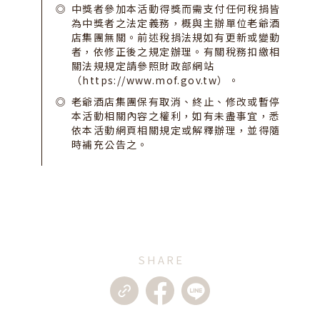
中獎者參加本活動得獎而需支付任何稅捐皆
為中獎者之法定義務，概與主辦單位老爺酒
店集團無關。前述稅捐法規如有更新或變動
者，依修正後之規定辦理。有關稅務扣繳相
關法規規定請參照財政部網站
（https://www.mof.gov.tw）。
老爺酒店集團保有取消、終止、修改或暫停
本活動相關內容之權利，如有未盡事宜，悉
依本活動網頁相關規定或解釋辦理，並得隨
時補充公告之。
SHARE