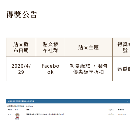
得獎公告
貼文發
貼文發
得獎帳
貼文主題
布日期
布社群
號
2026/4/
Facebo
初夏綠旅 ・限時
蔡喬喬
29
ok
優惠碼享折扣