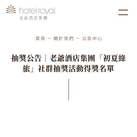
1. 本飯店游泳池將於2021/05/01 ~ 2021/05/03
more
進行年度保養工作。
首頁
關於我們
公告中心
抽
獎
公
告
｜
老
爺
酒
店
集
團
「
初
夏
綠
旅
」
社
群
抽
獎
活
動
得
獎
名
單
集團公告
發佈日期
2026
/
05
/
13