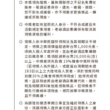
本獎項為贈獎，屬無償取得之不記名免費兌
換券，敬請妥善保存，遺失、被竊、損毀、
恕不掛失或補發，亦不得要求更換獎品、轉
讓或折換現金。
中獎者如有冒用他人身分、不符合或違反本
活動規定事項者，老爺酒店集團保有取消其
得獎資格的權利。
領獎人依中華民國所得稅法及其相關法令規
定，得獎之獎項價值超過新台幣1,000元者，
須納入個人年度所得，並由老爺酒店集團開
立扣繳憑單；獎項超過新台幣20,000元(含)
以上，中獎者須先負擔 10%機會中獎所得稅
（若得獎人為外國人，或居留台灣期間未達
183日以上之大陸地區人民者，須於領獎同時
扣繳20％之機會得獎所得稅金）始得完成領
獎。且該稅金將由老爺酒店集團代收，繳完
稅及相關資料後始能領取獎品。若得獎者不
願先行繳納本項稅金，視同放棄中獎資格，
且不得異議。
為辦理扣繳憑單開立事宜及確認得獎人之身
份，須請得獎人提供身分證正反面影本、護