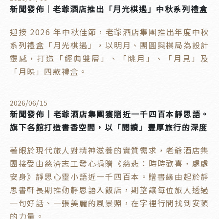
新聞發佈｜老爺酒店推出「月光棋遇」中秋系列禮盒
迎接 2026 年中秋佳節，老爺酒店集團推出年度中秋
系列禮盒「月光棋遇」，以明月、團圓與棋局為設計
靈感，打造「經典雙層」、「眺月」、「月見」及
「月映」四款禮盒。
2026
/
06
/
15
新聞發佈｜老爺酒店集團獲贈近一千四百本靜思語。
旗下各館打造書香空間，以「閱讀」豐厚旅行的深度
著眼於現代旅人對精神滋養的實質需求，老爺酒店集
團接受由慈濟志工發心捐贈《慈悲：時時歡喜，處處
安身》靜思心靈小語近一千四百本。贈書緣由起於靜
思書軒長期推動靜思語入飯店，期望讓每位旅人透過
一句好話、一張美麗的風景照，在字裡行間找到安頓
的力量。