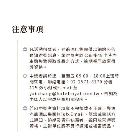
注
意
事
項
凡活動得獎者，老爺酒店集團僅以網站公告
通知得獎訊息，請得獎者於公布後48小時內
主動聯繫領取獎品之方式，逾期視同放棄得
獎資格。
中獎者請於週一至週五 09:00 - 18:00上班時
間來電，聯絡電話：02-2571-8170 分機
125 張小姐或E-mail至
yui.chang@hotelroyal.com.tw，告知為
中獎人以完成兌獎相關程序。
若因中獎者資料填寫不完整或不正確，導致
老爺酒店集團無法以Email、簡訊或電話方
式通知、逾期及資料缺漏者，視同放棄得獎
資格，主辦單位將不另行通知或補寄獎品。