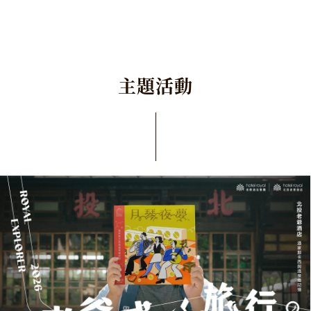
主
題
活
動