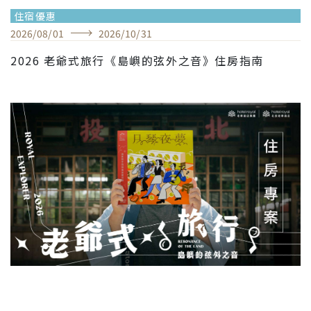
住宿優惠
2026
/
08
/
01
2026
/
10
/
31
2026 老爺式旅行《島嶼的弦外之音》住房指南