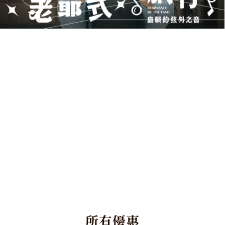
了解更多
所
有
優
惠