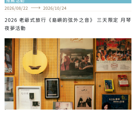
推薦活動
2026
/
08
/
22
2026
/
10
/
24
2026 老爺式旅行《島嶼的弦外之音》 三天限定 月琴
夜夢活動