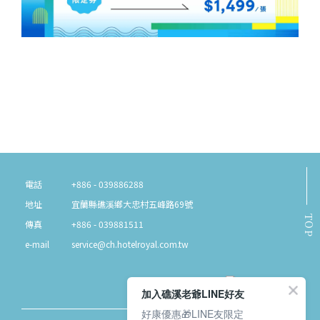
電話
+886 - 039886288
地址
宜蘭縣礁溪鄉大忠村五峰路69號
TOP
傳真
+886 - 039881511
e-mail
service@ch.hotelroyal.com.tw
加入礁溪老爺LINE好友
好康優惠🎁LINE友限定