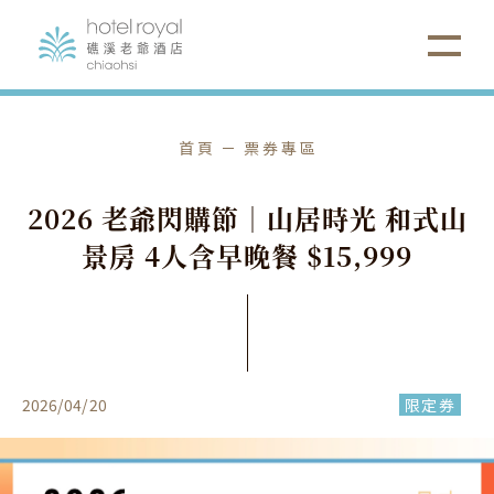
首頁
票券專區
2
0
2
6
老
爺
閃
購
節
｜
山
居
時
光
和
式
山
景
房
4
人
含
早
晚
餐
$
1
5
,
9
9
9
2026
/
04
/
20
限定券