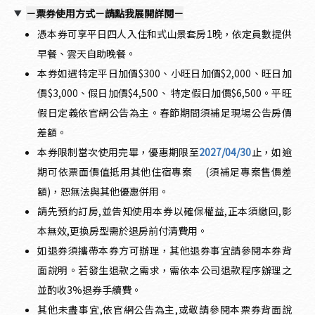
－票券使用方式－請點我展開詳閱－
憑本券可享平日四人入住和式山景套房1晚，依定員數提供
早餐、雲天自助晚餐。
本券如遇特定平日加價$300、小旺日加價$2,000、旺日加
價$3,000、假日加價$4,500、 特定假日加價$6,500。平旺
假日定義依官網公告為主。春節期間須補足現場公告房價
差額。
本券限制當次使用完畢，優惠期限至
2027/04/30
止，如逾
期可依票面價值抵用其他住宿專案 (須補足專案售價差
額)，恕無法與其他優惠併用。
請先預約訂房,並告知使用本券以確保權益,正本須繳回,影
本無效,更換房型需於退房前付清費用。
如退券須攜帶本券方可辦理，其他退券事宜請參閱本券背
面說明。若發生退款之需求，需依本公司退款程序辦理之
並酌收3%退券手續費。
其他未盡事宜,依官網公告為主,或敬請參閱本票券背面說