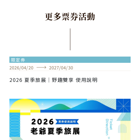
更
多
票
券
活
動
限定券
2026
/
04
/
20
2027
/
04
/
30
2026 夏季旅展｜野趣雙享 使用說明