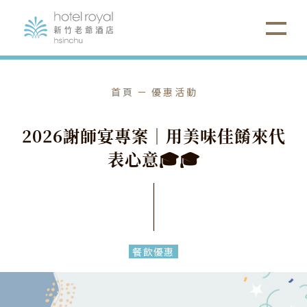
首頁
優惠活動
2
0
2
6
謝
師
宴
專
案
｜
用
美
味
佳
餚
來
代
表
心
意
🎓
🎓
餐飲優惠