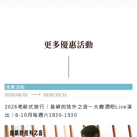
更
多
優
惠
活
動
推薦活動
2026
/
08
/
01
2026
/
10
/
31
2026老爺式旅行｜島嶼的弦外之音－大廳酒吧Live演
出｜8-10月每週六1830-1930