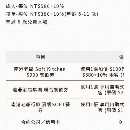
成人-每位 NT$580+10%
孩童-每位 NT$380+10%(年齡 6-11 歲)
未滿 6 歲免費入場
項目
優惠
南港老爺 Soft Kitchen 
使用1張加價 $100元
$900 餐飲券
$580+10% 兩客 (原價
使用1張 享用自助式早餐 
老爺酒店集團 聯合餐飲券
客 (原價 $2,3
南港老爺行旅 夏饗SOFT餐
使用1張 享用自助式早餐 
券
客 (原價 $1,1
合約公司／信用卡
9 折