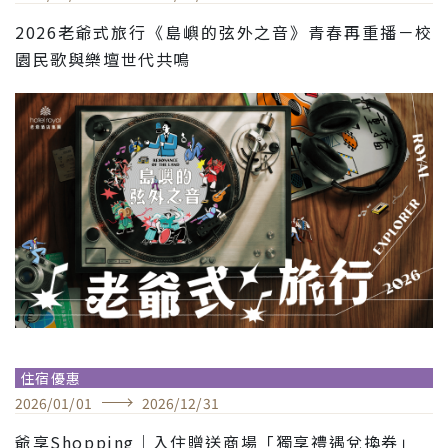
2026老爺式旅行《島嶼的弦外之音》青春再重播－校
園民歌與樂壇世代共鳴
住宿優惠
2026
/
01
/
01
2026
/
12
/
31
爺享Shopping｜入住贈送商場「獨享禮遇兌換券」