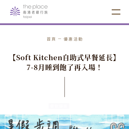
首頁
優惠活動
【
S
o
f
t
K
i
t
c
h
e
n
自
助
式
早
餐
延
長
】
7
-
8
月
睡
到
飽
了
再
入
場
！
餐飲優惠