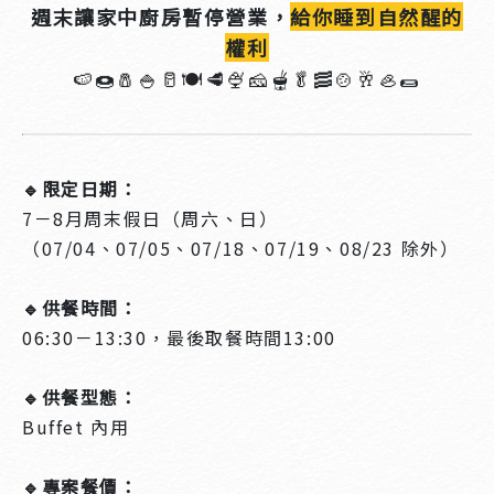
週末讓家中廚房暫停營業，
給你睡到自然醒的
權利
🍉🍩🧂🍚🥛🍽️🥩🍨🧀🫕🥬🥓🍲🥂🦪🌯
🔹限定日期：
7－8月周末假日（周六、日）
（07/04、07/05、07/18、07/19、08/23 除外）
🔹供餐時間：
06:30－13:30，最後取餐時間13:00
🔹供餐型態：
Buffet 內用
🔹專案餐價：