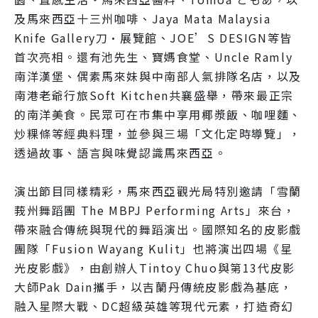
及馬來西亞十三州咖啡、Jaya Mata Malaysia
Knife Gallery刀·展覽館、JOE’S DESIGN等皆
首次亮相。還有池先生、寶媽食堂、Uncle Ramly
南洋漢堡、偶素馬來妹與中南部人氣排隊名店，以及
南港老爺行旅Soft Kitchen共襄盛舉，帶來最正宗
的南洋美食。民眾可在市集中享用椰漿飯、咖哩麵、
炒粿條等經典料理，並參與三場「文化定時導覽」，
透過故事、語言與味覺認識馬來西亞。
演出節目同樣精彩，馬來西亞觀光局特別邀請「雪蘭
莪州舞蹈團 The MBPJ Performing Arts」來台，
帶來融合傳統與現代的舞蹈演出。國際知名的皮影戲
團隊「Fusion Wayang Kulit」也將演出四場《星
光皮影戲》，由創辦人Tintoy Chuo與第13代皮影
大師Pak Dain攜手，以吉蘭丹傳統皮影戲為基底，
融入星際大戰、DC超級英雄等現代元素，打造奇幻