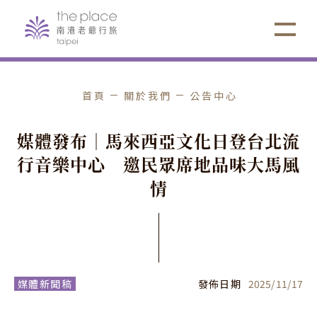
首頁
關於我們
公告中心
媒
體
發
布
｜
馬
來
西
亞
文
化
日
登
台
北
流
行
音
樂
中
心
邀
民
眾
席
地
品
味
大
馬
風
情
媒體新聞稿
發佈日期
2025
/
11
/
17