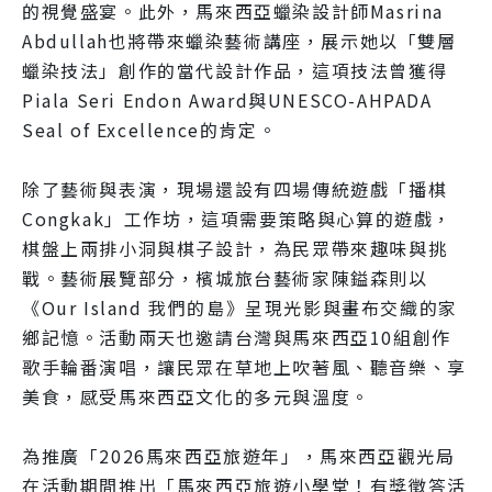
的視覺盛宴。此外，馬來西亞蠟染設計師Masrina
Abdullah也將帶來蠟染藝術講座，展示她以「雙層
蠟染技法」創作的當代設計作品，這項技法曾獲得
Piala Seri Endon Award與UNESCO-AHPADA
Seal of Excellence的肯定。
除了藝術與表演，現場還設有四場傳統遊戲「播棋
Congkak」工作坊，這項需要策略與心算的遊戲，
棋盤上兩排小洞與棋子設計，為民眾帶來趣味與挑
戰。藝術展覽部分，檳城旅台藝術家陳鎰森則以
《Our Island 我們的島》呈現光影與畫布交織的家
鄉記憶。活動兩天也邀請台灣與馬來西亞10組創作
歌手輪番演唱，讓民眾在草地上吹著風、聽音樂、享
美食，感受馬來西亞文化的多元與溫度。
為推廣「2026馬來西亞旅遊年」，馬來西亞觀光局
在活動期間推出「馬來西亞旅遊小學堂！有獎徵答活