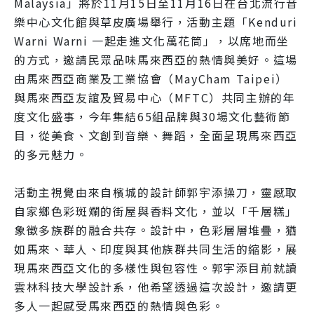
Malaysia」將於11月15日至11月16日在台北流行音
樂中心文化館與草皮廣場舉行，活動主題「Kenduri
Warni Warni 一起走進文化萬花筒」，以席地而坐
的方式，邀請民眾品味馬來西亞的熱情與美好。這場
由馬來西亞商業及工業協會（MayCham Taipei）
與馬來西亞友誼及貿易中心（MFTC）共同主辦的年
度文化盛事，今年集結65組品牌與30場文化藝術節
目，從美食、文創到音樂、舞蹈，全面呈現馬來西亞
的多元魅力。
活動主視覺由來自檳城的設計師郭宇添操刀，靈感取
自家鄉色彩斑斕的街屋與香料文化，並以「千層糕」
象徵多族群的融合共存。設計中，色彩層層堆疊，猶
如馬來、華人、印度與其他族群共同生活的縮影，展
現馬來西亞文化的多樣性與包容性。郭宇添目前就讀
雲林科技大學設計系，他希望透過這次設計，邀請更
多人一起感受馬來西亞的熱情與色彩。