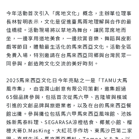
今年活動首次引入「席地文化」概念，主辦單位理事
長林智明表示，文化是促進臺馬兩地理解與合作的最
佳橋樑。活動現場將以草地為舞台，讓民眾席地而
坐，一邊享用道地美食，一邊欣賞音樂、舞蹈與皮影
戲等節目，體驗最生活化的馬來西亞文化。活動全區
免費入場，特別邀請在台馬來西亞同鄉與台灣民眾一
同參與，創造跨文化交流的美好時刻。
2025馬來西亞文化日今年亮點之一是「TAMU大馬
風市集」，由雲澗山創意有限公司策劃，邀集超過
65個品牌參與，包括首次從馬六甲、吉隆坡與檳城
引進的文創品牌與旅遊業者，以及在台的馬來西亞餐
館出攤。參與攤位包括馬六甲馬來西亞風味館、池姊
姊新馬泰料理、SEGARASA涼橙桔食、椰蕉小館、榴
槤大哥D.MasKing、大紅花手作坊、東馬沙巴第二家
園、直感生活・馬來西亞醬料、Tomoa ともあ，以