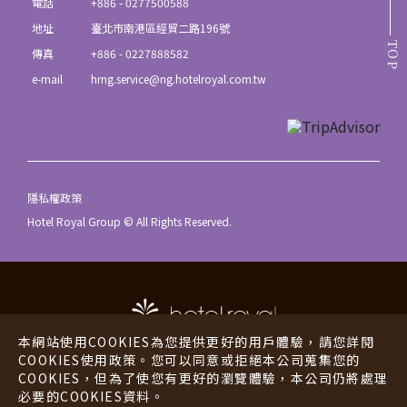
電話
+886 - 0277500588
地址
臺北市南港區經貿二路196號
TOP
傳真
+886 - 0227888582
e-mail
hrng.service@ng.hotelroyal.com.tw
隱私權政策
Hotel Royal Group © All Rights Reserved.
本網站使用COOKIES為您提供更好的用戶體驗，請您詳閱
COOKIES使用政策。您可以同意或拒絕本公司蒐集您的
COOKIES，但為了使您有更好的瀏覽體驗，本公司仍將處理
老爺酒店
老爺行旅
必要的COOKIES資料。