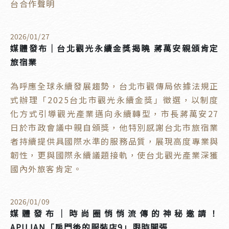
台合作聲明
2026
/
01
/
27
媒體發布｜台北觀光永續金獎揭曉 蔣萬安親頒肯定
旅宿業
為呼應全球永續發展趨勢，台北市觀傳局依據法規正
式辦理「2025台北市觀光永續金獎」徵選，以制度
化方式引導觀光產業邁向永續轉型，市長蔣萬安27
日於市政會議中親自頒獎，他特別感謝台北市旅宿業
者持續提供具國際水準的服務品質，展現高度專業與
韌性，更與國際永續議題接軌，使台北觀光產業深獲
國內外旅客肯定。
2026
/
01
/
09
媒體發布｜時尚圈悄悄流傳的神秘邀請！
APUJAN「房門後的服裝店9」限時開張