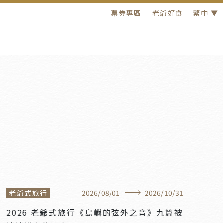
票券專區
老爺好食
繁中 ▼
老爺式旅行
2026
/
08
/
01
2026
/
10
/
31
2026 老爺式旅行《島嶼的弦外之音》九篇被