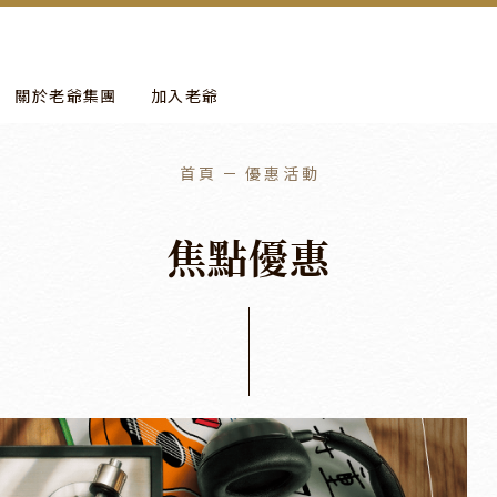
more
進行年度保養工作。
關於老爺集團
加入老爺
首頁
優惠活動
焦
點
優
惠