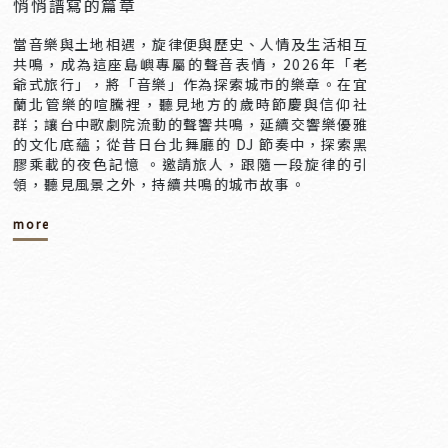
悄悄譜寫的篇章
當音樂與土地相遇，旋律便與歷史、人情及生活相互
共鳴，成為這座島嶼專屬的聲音表情，2026年「老
爺式旅行」，將「音樂」作為探索城市的樂章。在宜
蘭北管樂的喧騰裡，聽見地方的歲時節慶與信仰社
群；讓台中歌劇院流動的聲響共鳴，延續交響樂優雅
的文化底蘊；從昔日台北舞廳的 DJ 節奏中，探索黑
膠乘載的夜色記憶 。邀請旅人，跟隨一段旋律的引
領，聽見風景之外，持續共鳴的城市故事。
more