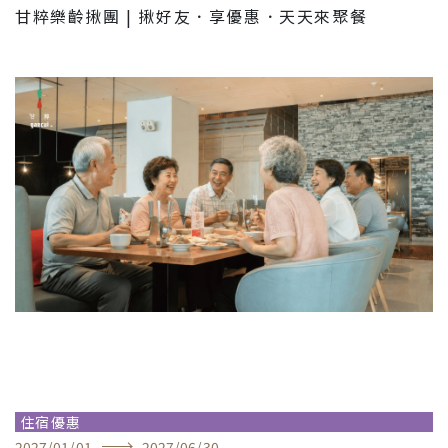
甘粹樂齡揪團 | 揪好友．享優惠．天天來聚餐
住宿優惠
2027
/
01
/
01
2027
/
06
/
30