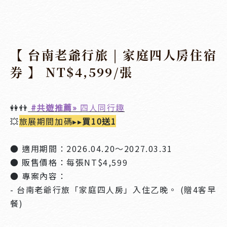
【 台南老爺行旅 | 家庭四人房住宿
券 】 NT$4,599/張
👭👬
#共遊推薦»
四人同行趣
💥
旅展期間加碼▸▸
買10送1
● 適用期間：2026.04.20～2027.03.31
● 販售價格：每張NT$4,599
● 專案內容：
- 台南老爺行旅「家庭四人房」入住乙晚。 (贈4客早
餐)