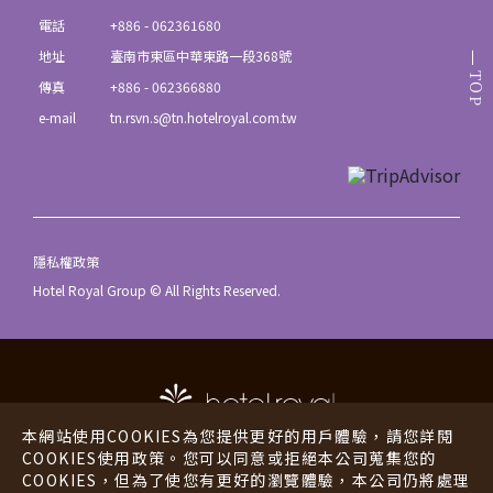
電話
+886 - 062361680
地址
臺南市東區中華東路一段368號
TOP
傳真
+886 - 062366880
e-mail
tn.rsvn.s@tn.hotelroyal.com.tw
隱私權政策
Hotel Royal Group © All Rights Reserved.
本網站使用COOKIES為您提供更好的用戶體驗，請您詳閱
COOKIES使用政策。您可以同意或拒絕本公司蒐集您的
COOKIES，但為了使您有更好的瀏覽體驗，本公司仍將處理
老爺酒店
老爺行旅