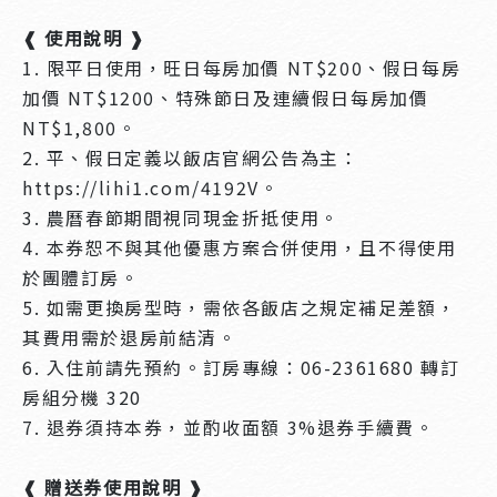
❰ 使用說明 ❱
1. 限平日使用，旺日每房加價 NT$200、假日每房
加價 NT$1200、特殊節日及連續假日每房加價
NT$1,800。
2. 平、假日定義以飯店官網公告為主：
https://lihi1.com/4192V。
3. 農曆春節期間視同現金折抵使用。
4. 本券恕不與其他優惠方案合併使用，且不得使用
於團體訂房。
5. 如需更換房型時，需依各飯店之規定補足差額，
其費用需於退房前結清。
6. 入住前請先預約。訂房專線：06-2361680 轉訂
房組分機 320
7. 退券須持本券，並酌收面額 3%退券手續費。
❰ 贈送券使用說明 ❱