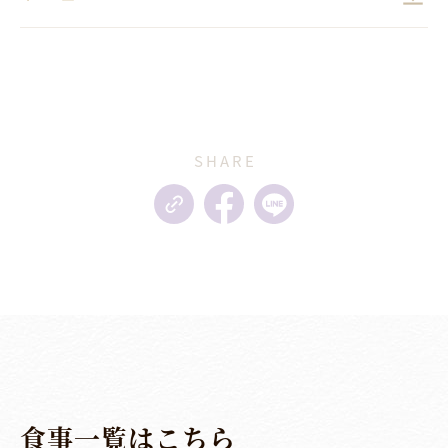
SHARE
食
事
一
覧
は
こ
ち
ら