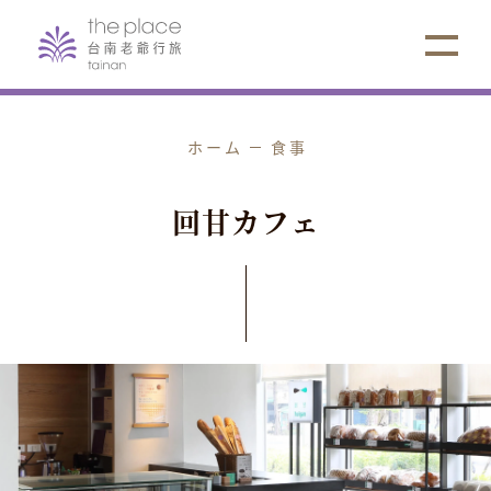
ホーム
食事
回
甘
カ
フ
ェ