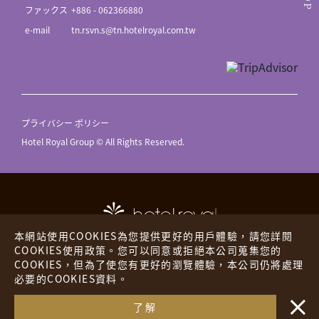
ファックス
+886 - 062366880
e-mail
tn.rsvn.s@tn.hotelroyal.com.tw
プライバシー ポリシー
Hotel Royal Group © All Rights Reserved.
本網站使用COOKIES為您提供更好的用戶體驗，請您詳閱
COOKIES使用政策。您可以同意或拒絕本公司蒐集您的
COOKIES，但為了使您有更好的瀏覽體驗，本公司仍將處理
ホテル ロイヤル
ザ プレイス
必要的COOKIES資料。
・・
ロイヤル イン
海外ホテル
了解