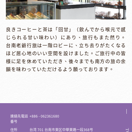
良きコーヒーと茶は「回甘」（飲んでから喉元で感
じられる甘い味わい）にあり、旅行もまた然り。
台南老爺行旅は一階ロビーに、立ち去りがたくなる
ほど居心地のいい空間を設けました。ご旅行中の皆
様に足を休めていただき、後々までも南方の旅の余
韻を味わっていただけるよう願っております。
連絡先電話
+886 - 062361680
番号
住所
台湾 701 台南市東区中華東路一段368号