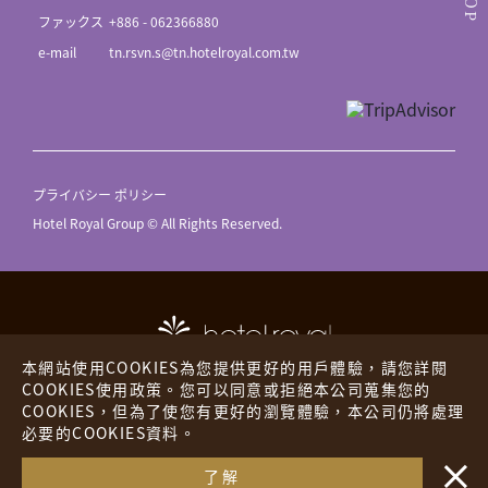
TOP
ファックス
+886 - 062366880
e-mail
tn.rsvn.s@tn.hotelroyal.com.tw
プライバシー ポリシー
Hotel Royal Group © All Rights Reserved.
本網站使用COOKIES為您提供更好的用戶體驗，請您詳閱
COOKIES使用政策。您可以同意或拒絕本公司蒐集您的
COOKIES，但為了使您有更好的瀏覽體驗，本公司仍將處理
ホテル ロイヤル
ザ プレイス
必要的COOKIES資料。
・・
ロイヤル イン
海外ホテル
了解