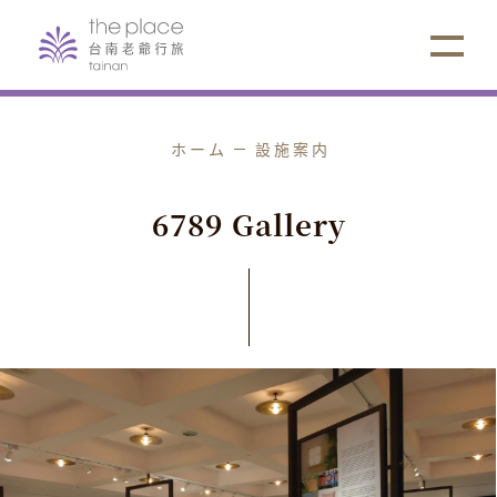
ホーム
設施案内
6
7
8
9
G
a
l
l
e
r
y