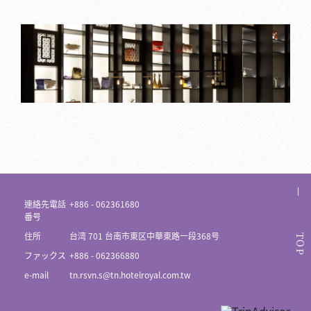
連絡先電話
+886 - 062361680
番号
住所
台湾 701 台南市東区中華東路一段368号
TOP
ファックス
+886 - 062366880
e-mail
tn.rsvn.s@tn.hotelroyal.com.tw