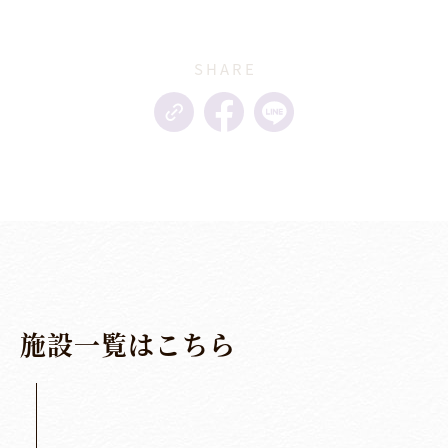
SHARE
施
設
一
覧
は
こ
ち
ら