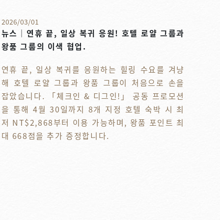
2026
/
03
/
01
뉴스｜연휴 끝, 일상 복귀 응원! 호텔 로얄 그룹과
왕품 그룹의 이색 협업.
연휴 끝, 일상 복귀를 응원하는 힐링 수요를 겨냥
해 호텔 로얄 그룹과 왕품 그룹이 처음으로 손을
잡았습니다. 「체크인 & 디그인!」 공동 프로모션
을 통해 4월 30일까지 8개 지정 호텔 숙박 시 최
저 NT$2,868부터 이용 가능하며, 왕품 포인트 최
대 668점을 추가 증정합니다.