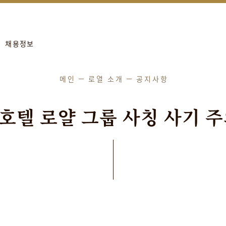
more
進行年度保養工作。
채용정보
메인
로열 소개
공지사항
호
텔
로
얄
그
룹
사
칭
사
기
주
발표일
2023
/
01
/
01