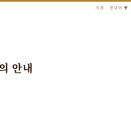
가게
한국어 ▼
의
안
내