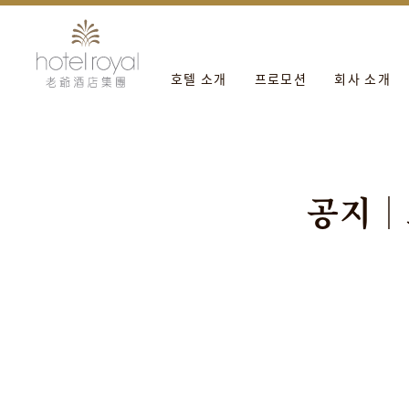
1. 本飯店游泳池將於2021/05/01 ~ 2021/05/03 
호텔 소개
프로모션
회사 소개
공
지
｜
集團公告