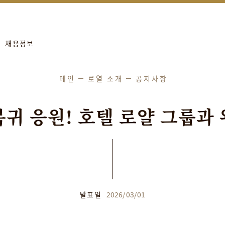
more
進行年度保養工作。
채용정보
메인
로열 소개
공지사항
복
귀
응
원
!
호
텔
로
얄
그
룹
과
발표일
2026
/
03
/
01