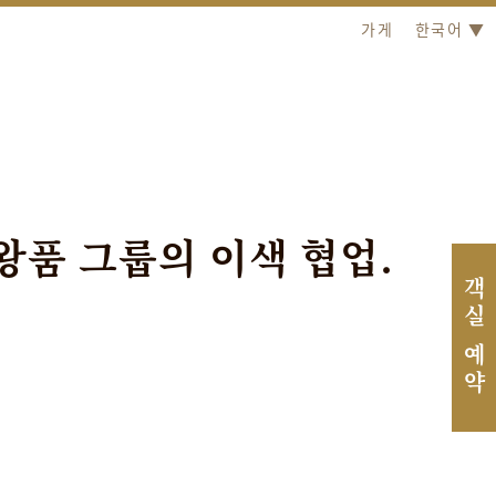
가게
한국어 ▼
왕
품
그
룹
의
이
색
협
업
.
객실 예약