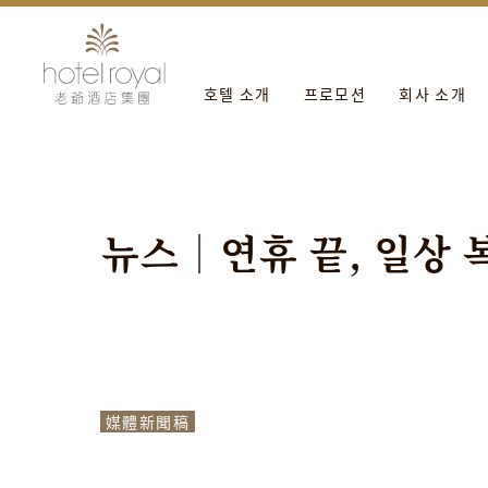
1. 本飯店游泳池將於2021/05/01 ~ 2021/05/03 
호텔 소개
프로모션
회사 소개
뉴
스
｜
연
휴
끝
,
일
상
媒體新聞稿