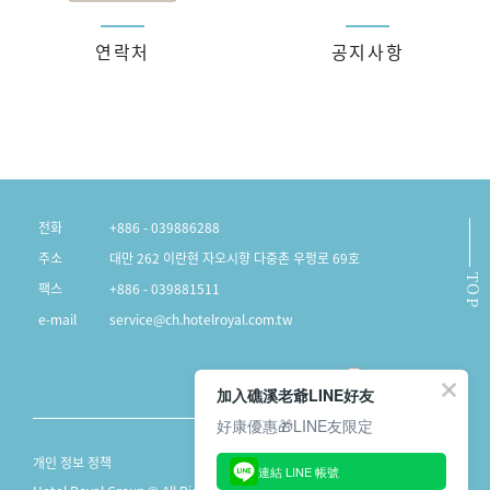
연락처
공지사항
전화
+886 - 039886288
주소
대만 262 이란현 자오시향 다중촌 우펑로 69호
TOP
팩스
+886 - 039881511
e-mail
service@ch.hotelroyal.com.tw
加入礁溪老爺LINE好友
好康優惠🎁LINE友限定
개인 정보 정책
連結 LINE 帳號