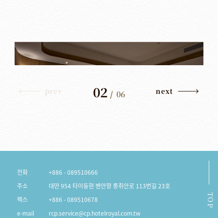
02
prev
next
/
06
전화
+886 - 089510666
주소
대만 954 타이둥현 벤안향 롱취안로 113번길 23호
TOP
팩스
+886 - 089510678
e-mail
rcp.service@cp.hotelroyal.com.tw