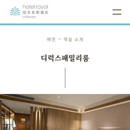
메인
객실 소개
디
럭
스
패
밀
리
룸