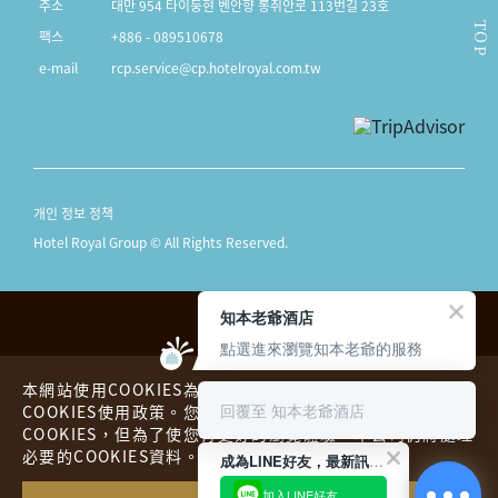
주소
대만 954 타이둥현 벤안향 롱취안로 113번길 23호
TOP
팩스
+886 - 089510678
e-mail
rcp.service@cp.hotelroyal.com.tw
개인 정보 정책
Hotel Royal Group © All Rights Reserved.
知本老爺酒店
點選進來瀏覽知本老爺的服務
本網站使用COOKIES為您提供更好的用戶體驗，請您詳閱
回覆至 知本老爺酒店
COOKIES使用政策。您可以同意或拒絕本公司蒐集您的
COOKIES，但為了使您有更好的瀏覽體驗，本公司仍將處理
호텔 로얄
더플레이스
必要的COOKIES資料。
成為LINE好友，最新訊息不漏接！
・・
로얄인
해외 호텔
加入LINE好友