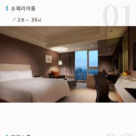
01
슈페리어룸
2
36
명
㎡