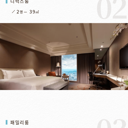
02
디럭스룸
2
39
명
㎡
03
패밀리룸