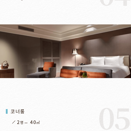
05
코너룸
2
40
명
㎡