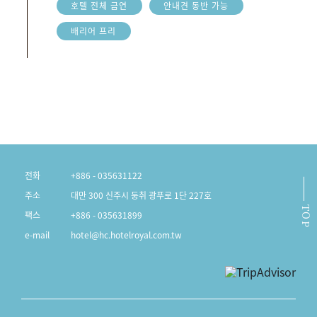
호텔 전체 금연
안내견 동반 가능
배리어 프리
전화
+886 - 035631122
주소
대만 300 신주시 둥취 광푸로 1단 227호
TOP
팩스
+886 - 035631899
e-mail
hotel@hc.hotelroyal.com.tw