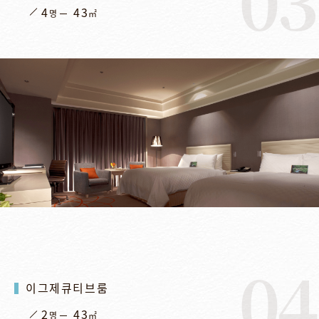
4
43
명
㎡
04
이그제큐티브룸
2
43
명
㎡