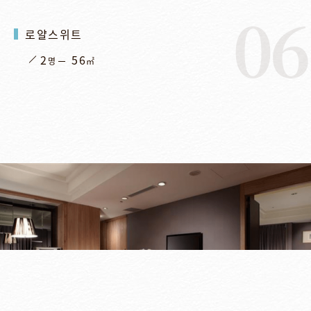
06
로얄스위트
2
56
명
㎡