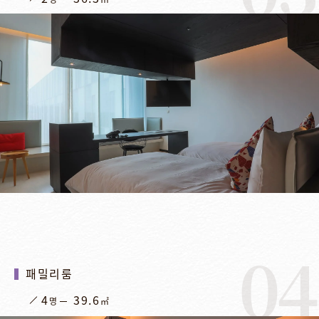
04
패밀리룸
4
39.6
명
㎡