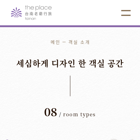
메인
객실 소개
세심하게
디자인
한
객실
공간
08
/
room types