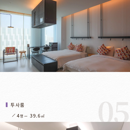
05
투사룸
4
39.6
명
㎡