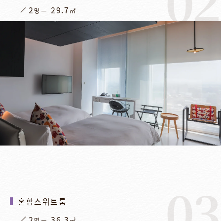
02
2
29.7
명
㎡
03
혼합스위트룸
2
36.3
명
㎡