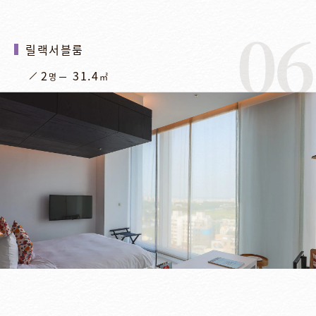
06
릴랙서블룸
2
31.4
명
㎡