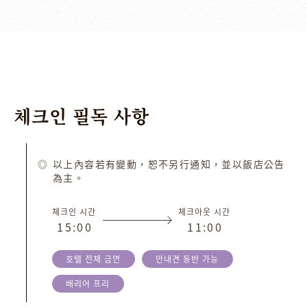
체크인
필독
사항
以上內容若有變動，恕不另行通知，並以飯店公告
為主。
체크인 시간
체크아웃 시간
1
5
:
0
0
1
1
:
0
0
호텔 전체 금연
안내견 동반 가능
배리어 프리