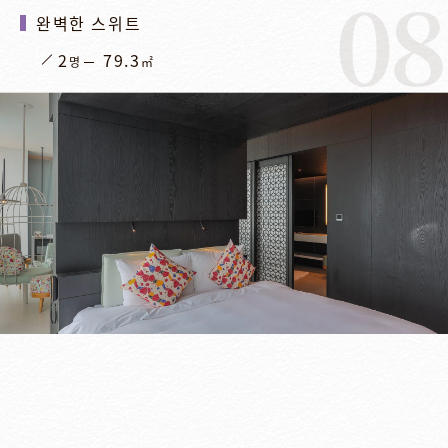
08
완벽한 스위트
2
79.3
명
㎡