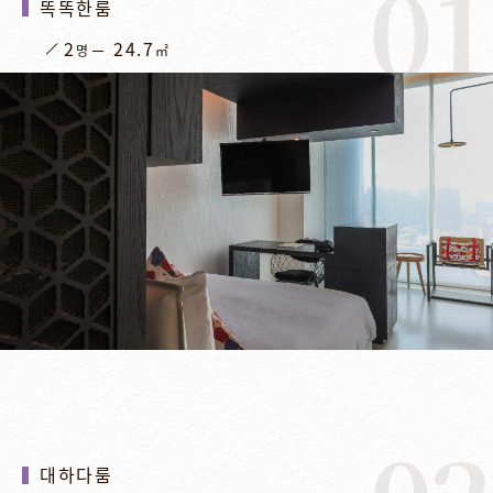
01
똑똑한룸
2
24.7
명
㎡
대하다룸