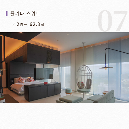
07
즐기다 스위트
2
62.8
명
㎡