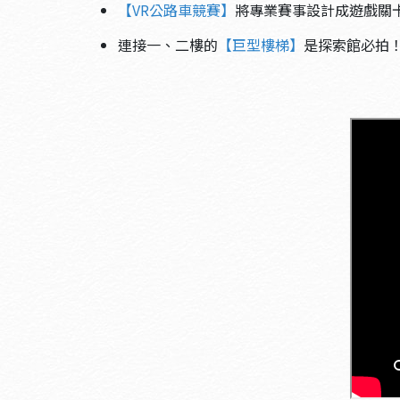
【VR公路車競賽】
將專業賽事設計成遊戲關
連接一、二樓的
【巨型樓梯】
是探索館必拍