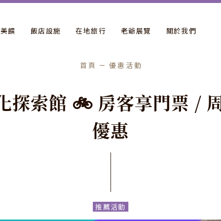
飲美饌
飯店設施
在地旅行
老爺展覽
關於我們
首頁
優惠活動
化
探
索
館
🚲
房
客
享
門
票
/
優
惠
推薦活動