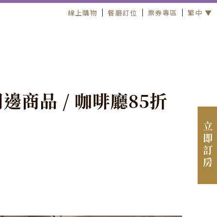
線上購物
餐廳訂位
票券專區
繁中 ▼
周
邊
商
品
/
咖
啡
廳
8
5
折
立即訂房