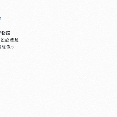
m
博物館
和設施體驗
限想像✨