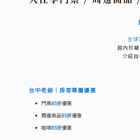
全球
館內珍藏
介紹自
台中老爺｜房客專屬優惠
門票
85折
優惠
周邊商品
85折
優惠
咖啡
85折
優惠