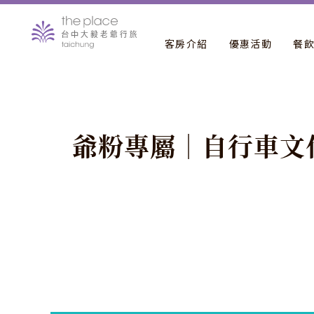
客房介紹
優惠活動
餐
爺
粉
專
屬
｜
自
行
車
文