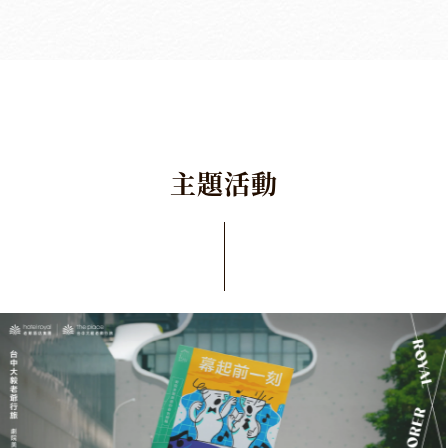
主
題
活
動