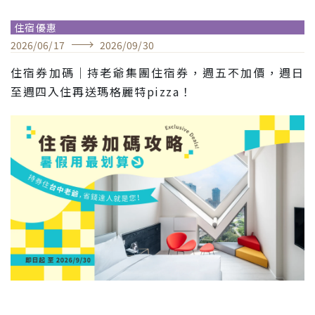
住宿優惠
2026
/
06
/
17
2026
/
09
/
30
住宿券加碼｜持老爺集團住宿券，週五不加價，週日
至週四入住再送瑪格麗特pizza！