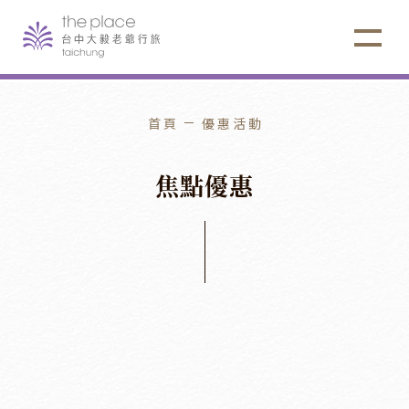
首頁
優惠活動
焦
點
優
惠
老爺式旅行
2026
/
08
/
01
2026
/
10
/
31