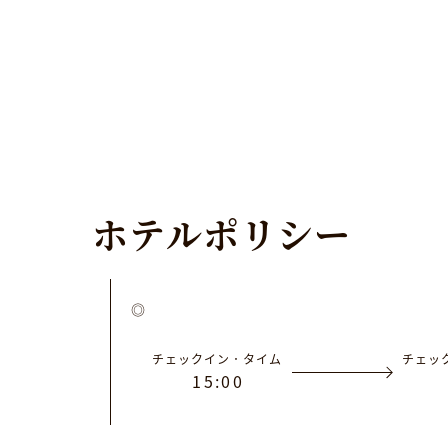
ホ
テ
ル
ポ
リ
シ
ー
チェックイン．タイム
チェッ
1
5
:
0
0