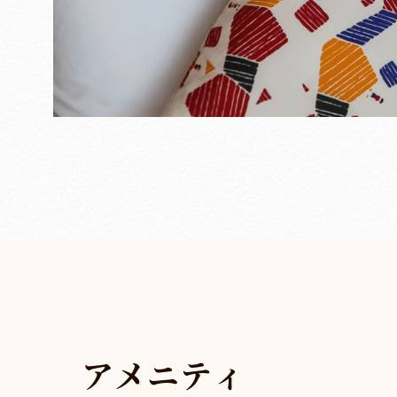
ア
メ
ニ
テ
ィ