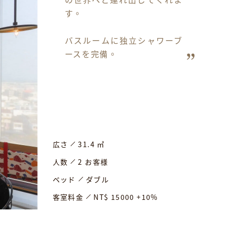
す。

バスルームに独立シャワーブ
ースを完備。
広さ
31.4 ㎡
人数
2 お客様
ベッド
ダブル
客室料金
NT$ 15000 +10%