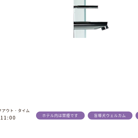
クアウト．タイム
ホテル内は禁煙です
盲導犬ウェルカム
1
1
:
0
0