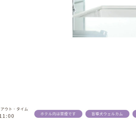
クアウト．タイム
ホテル内は禁煙です
盲導犬ウェルカム
1
1
:
0
0