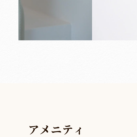
ア
メ
ニ
テ
ィ