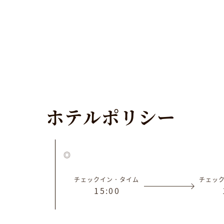
ホ
テ
ル
ポ
リ
シ
ー
チェックイン．タイム
チェッ
1
5
:
0
0