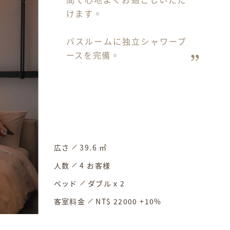
けます。

バスルームに独立シャワーブ
ースを完備。
広さ
39.6 ㎡
人数
4 お客様
ベッド
ダブル x 2
客室料金
NT$ 22000 +10%