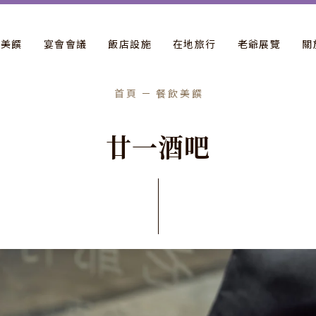
飲美饌
宴會會議
飯店設施
在地旅行
老爺展覽
關
首頁
餐飲美饌
廿
一
酒
吧