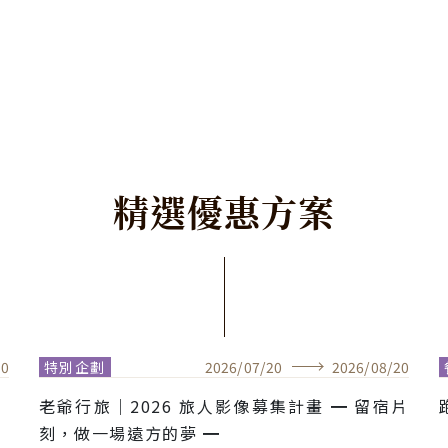
精
選
優
惠
方
案
30
特別企劃
2026
/
07
/
20
2026
/
08
/
20
老爺行旅｜2026 旅人影像募集計畫 ━ 留宿片
刻，做一場遠方的夢 ━