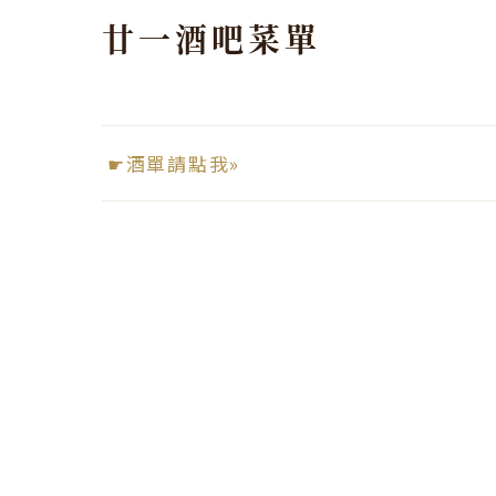
廿一酒吧菜單
☛酒單請點我»