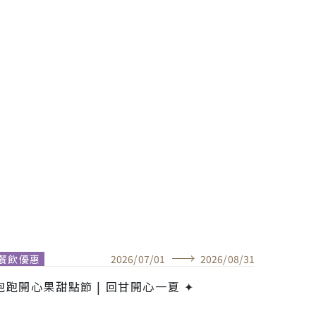
餐飲優惠
2026
/
07
/
01
2026
/
08
/
31
餐飲優
跑跑開心果甜點節 | 回甘開心一夏 ✦
早鳥優