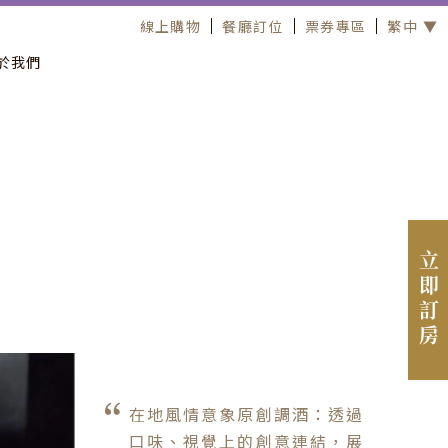
線上購物
餐廳訂位
票券專區
繁中 ▼
於我們
立即訂房
在地風情意象原創調酒：透過
口味、視覺上的創意連結，展