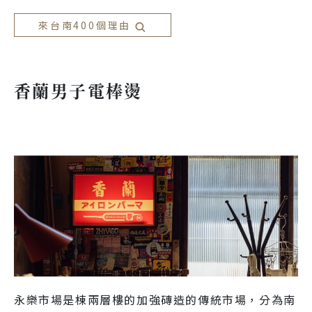
來台南400個理由
香蘭男子電棒燙
永樂市場是棟兩層樓的加強磚造的傳統市場，分為南