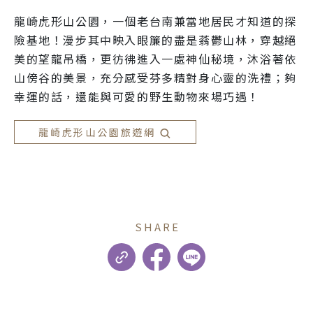
龍崎虎形山公園，一個老台南兼當地居民才知道的探
險基地！漫步其中映入眼簾的盡是蓊鬱山林，穿越絕
美的望龍吊橋，更彷彿進入一處神仙秘境，沐浴著依
山傍谷的美景，充分感受芬多精對身心靈的洗禮；夠
幸運的話，還能與可愛的野生動物來場巧遇！
龍崎虎形山公園旅遊網
SHARE