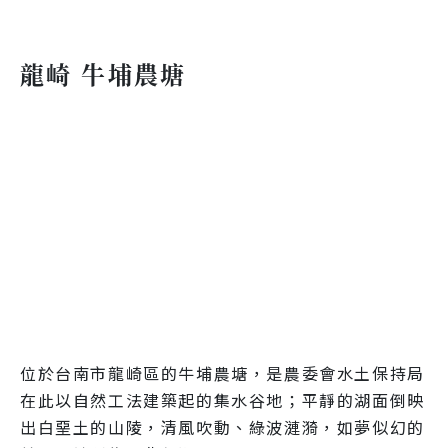
龍崎 牛埔農塘
位於台南市龍崎區的牛埔農塘，是農委會水土保持局
在此以自然工法建築起的集水谷地；平靜的湖面倒映
出白堊土的山陵，清風吹動、綠波漣漪，如夢似幻的