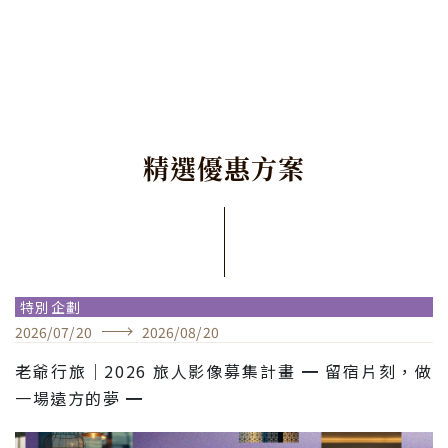
精
選
優
惠
方
案
特別企劃
2026
/
07
/
20
2026
/
08
/
20
老爺行旅｜2026 旅人影像募集計畫 ━ 留宿片刻，做
一場遠方的夢 ━