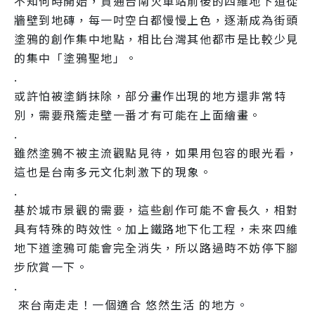
不知何時開始，貫通台南火車站前後的四維地下道從
牆壁到地磚，每一吋空白都慢慢上色，逐漸成為街頭
塗鴉的創作集中地點，相比台灣其他都市是比較少見
的集中「塗鴉聖地」。 

. 

或許怕被塗銷抹除，部分畫作出現的地方還非常特
別，需要飛簷走壁一番才有可能在上面繪畫。 

. 

雖然塗鴉不被主流觀點見待，如果用包容的眼光看，
這也是台南多元文化刺激下的現象。 

. 

基於城市景觀的需要，這些創作可能不會長久，相對
具有特殊的時效性。加上鐵路地下化工程，未來四維
地下道塗鴉可能會完全消失，所以路過時不妨停下腳
步欣賞一下。

.

 來台南走走！一個適合 悠然生活 的地方。 