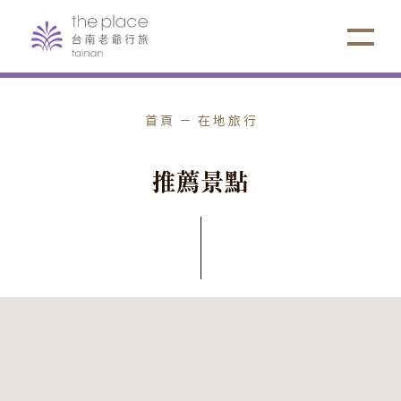
首頁
在地旅行
推
薦
景
點