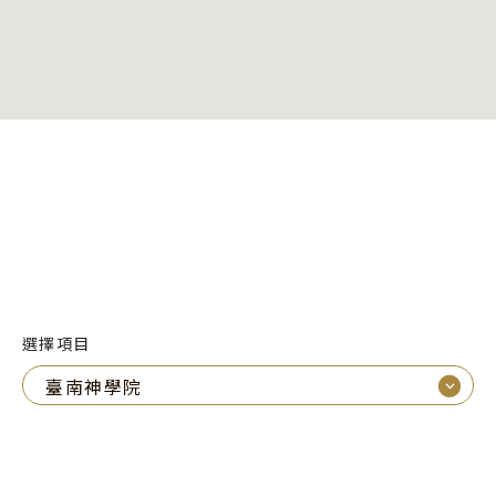
選擇項目
⌵
臺南神學院