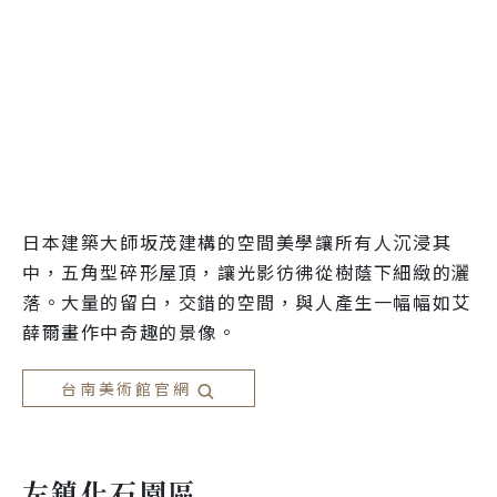
日本建築大師坂茂建構的空間美學讓所有人沉浸其
中，五角型碎形屋頂，讓光影彷彿從樹蔭下細緻的灑
落。大量的留白，交錯的空間，與人產生一幅幅如艾
薛爾畫作中奇趣的景像。
台南美術館官網
左鎮化石園區