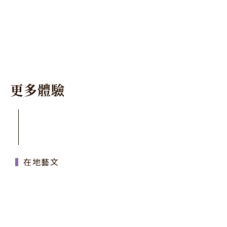
更
多
體
驗
在地藝文