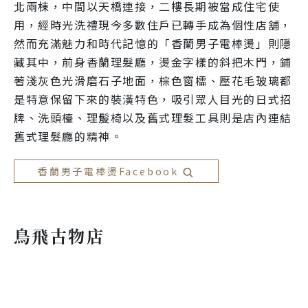
北兩棟，中間以天橋連接，二樓長期被當成住宅使
用，經時光洗禮現今多數住戶已轉手成為個性店舖，
然而充滿魅力和時代記憶的「香蘭男子電棒燙」則隱
藏其中，前身香蘭理髮廳，燙金字樣的斜把木門，鋪
著淺灰色光滑磨石子地面，棕色窗櫺、壓花毛玻璃都
是特意保留下來的裝潢特色，吸引眾人目光的日式招
牌、洗頭檯、理髲椅以及舊式理髮工具則是店內連結
舊式理髮廳的精神。
香蘭男子電棒燙Facebook
鳥飛古物店