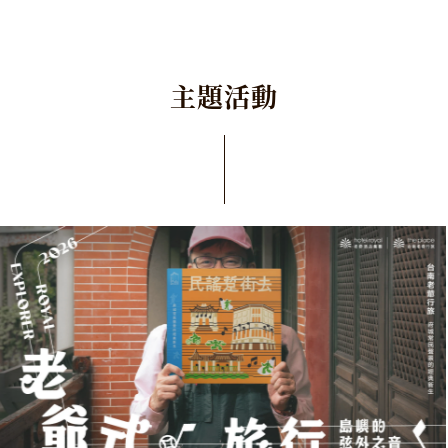
主
題
活
動