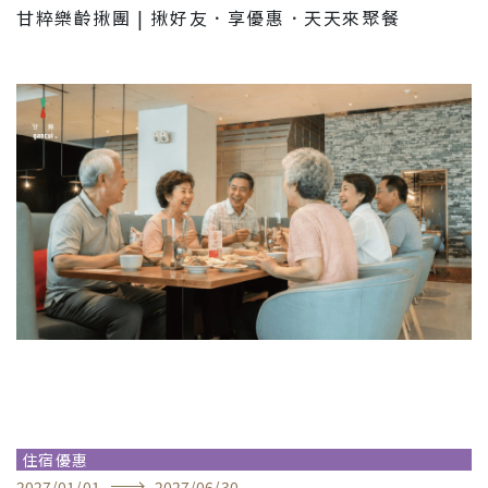
甘粹樂齡揪團 | 揪好友．享優惠．天天來聚餐
住宿優惠
2027
/
01
/
01
2027
/
06
/
30