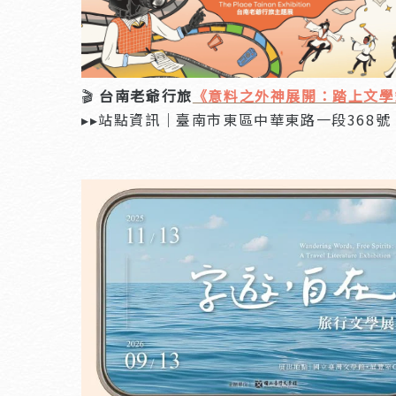
🎬
台南老爺行旅
《意料之外神展開：踏上文學
▸▸站點資訊｜臺南市東區中華東路一段368號 