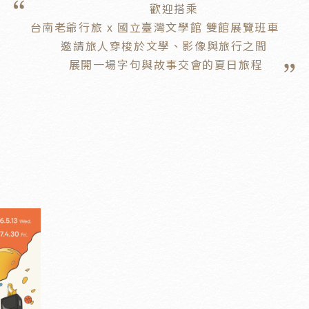
                               歡迎搭乘

台南老爺行旅 x 國立臺灣文學館 雙館展覽班車

        邀請旅人穿梭於文學、影像與旅行之間

          展開一場字句與故事交會的夏日旅程    