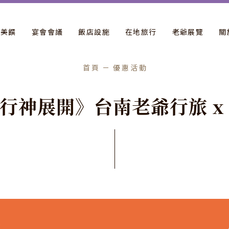
飲美饌
宴會會議
飯店設施
在地旅行
老爺展覽
關
首頁
優惠活動
行
神
展
開
》
台
南
老
爺
行
旅
x
推薦活動