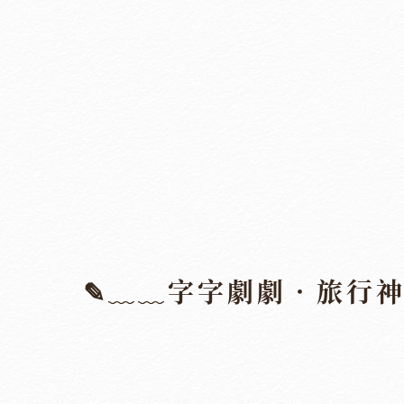
✎﹏﹏字字劇劇．旅行神展