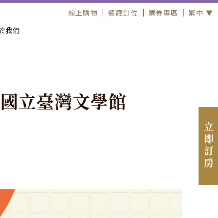
線上購物
餐廳訂位
票券專區
繁中 ▼
於我們
國
立
臺
灣
文
學
館
立即訂房