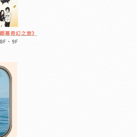
銀幕奇幻之旅》
8F、9F