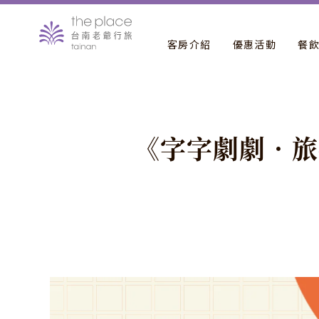
客房介紹
優惠活動
餐
《
字
字
劇
劇
．
旅