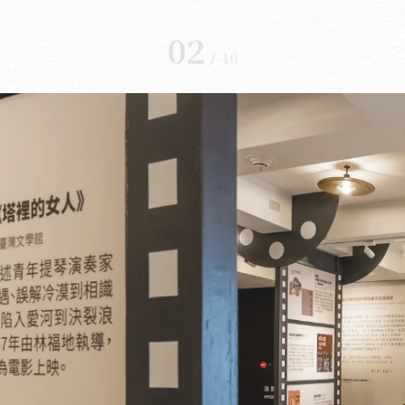
02
/
10