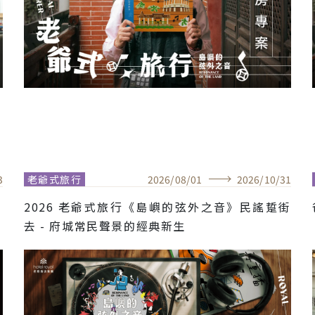
3
老爺式旅行
2026
/
08
/
01
2026
/
10
/
31
」
2026 老爺式旅行《島嶼的弦外之音》民謠踅街
去 - 府城常民聲景的經典新生