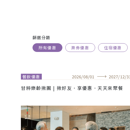
篩選分類
所有優惠
票券優惠
住宿優惠
餐飲優惠
2026
/
08
/
01
2027
/
12
/
3
甘粹樂齡揪團 | 揪好友．享優惠．天天來聚餐