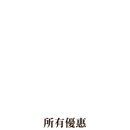
所
有
優
惠