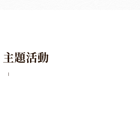
主
題
活
動
了解更多
2026 老爺式旅行《島嶼的弦外之音》民謠