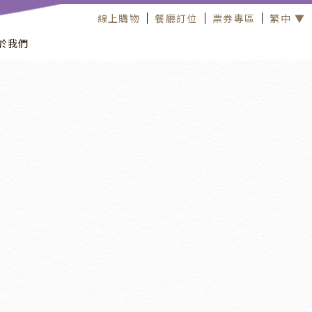
線上購物
餐廳訂位
票券專區
繁中 ▼
於我們
住宿優惠
2026
/
07
/
01
2026
/
09
/
30
爺來納涼｜夏日消暑住宿專案
爺來納涼｜夏日消暑住宿專案