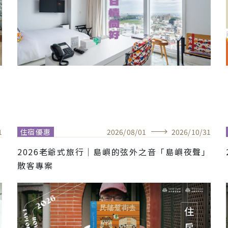
1
住宿優惠
2026
/
08
/
01
2026
/
10
/
31
2026老爺式旅行│島嶼的弦外之音「島嶼夜聲」
散客專案