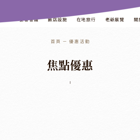
飲美饌
宴會會議
飯店設施
在地旅行
老爺展覽
關
首頁
優惠活動
焦
點
優
惠