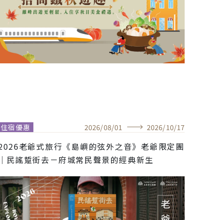
住宿優惠
2026
/
08
/
01
2026
/
10
/
17
2026老爺式旅行《島嶼的弦外之音》老爺限定團
｜民謠踅街去－府城常民聲景的經典新生