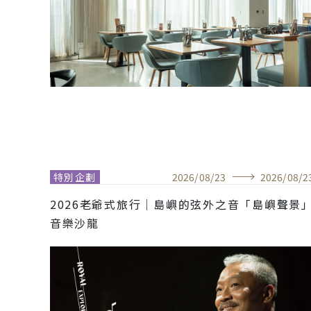
特別企劃
2026
/
08
/
23
2026
/
08
/
2
2026老爺式旅行│島嶼的弦外之音「島嶼聲景
音樂沙龍