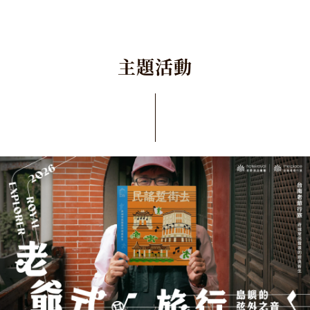
主
題
活
動