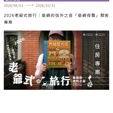
2026
/
08
/
01
2026
/
10
/
31
2026老爺式旅行│島嶼的弦外之音「島嶼夜聲」散客
專案