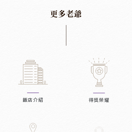
更
多
老
爺
飯店介紹
得獎榮耀