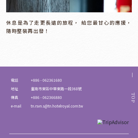
休息是為了走更長遠的旅程， 給您最甘心的應援，
隨時整裝再出發！
電話
+886 - 062361680
地址
臺南市東區中華東路一段368號
TOP
傳真
+886 - 062366880
e-mail
tn.rsvn.s@tn.hotelroyal.com.tw