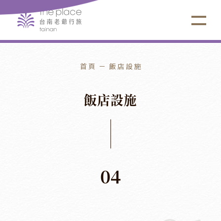
首頁
飯店設施
飯
店
設
施
04