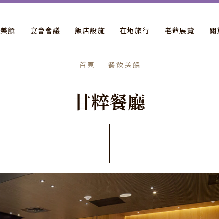
飲美饌
宴會會議
飯店設施
在地旅行
老爺展覽
關
首頁
餐飲美饌
甘
粹
餐
廳