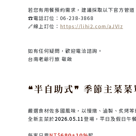
若您有用餐預約需求，建議採取以下官方管道
☎️電話訂位：06-238-3868
🔗線上訂位：
https://lihi2.com/aJVIz
如有任何疑問，歡迎電洽諮詢。
台南老爺行旅 敬啟
❝半自助式❞ 季節主菜菜
嚴選食材佐多國風味，以慢燉、滷製、炙烤等
全新主菜於
2026.05.11
登場，平日及假日午餐時
每客只要
NT$𝟲𝟴𝟬+𝟭𝟬%
起