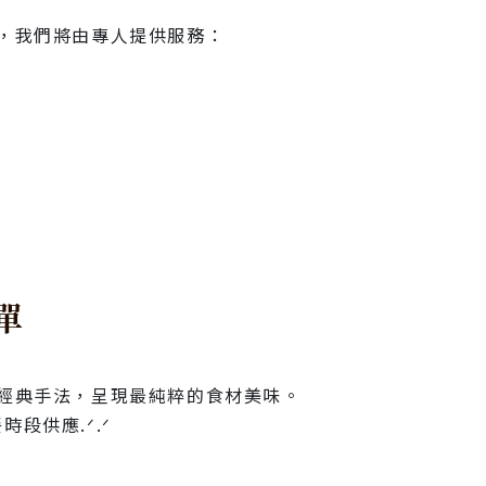
，我們將由專人提供服務：
單
經典手法，呈現最純粹的食材美味。
段供應.ᐟ.ᐟ