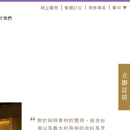
線上購物
餐廳訂位
票券專區
繁中 ▼
於我們
立即訂房
對於純粹食材的堅持，結合台
南以及義大利原粹的佐料及烹