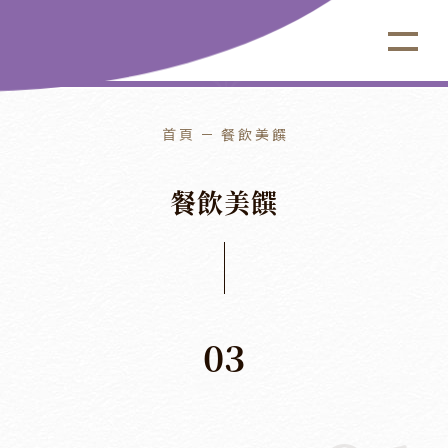
首頁
餐飲美饌
餐
飲
美
饌
03