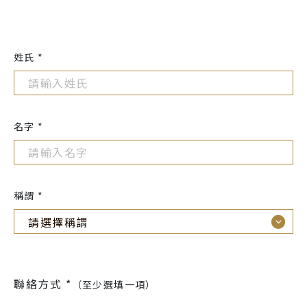
姓氏 *
名字 *
稱謂 *
聯絡方式 *
（至少選填一項）