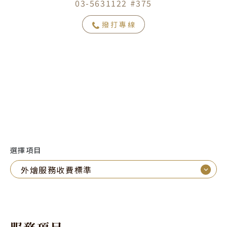
03-5631122 #375
撥打專線
選擇項目
⌵
外燴服務收費標準