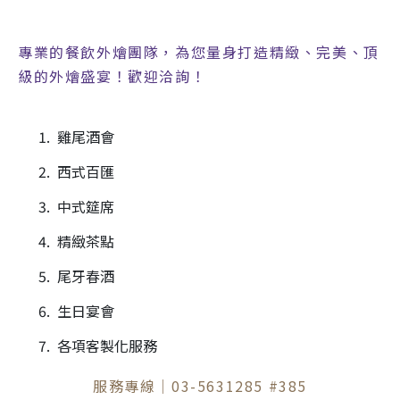
專業的餐飲外燴團隊，為您量身打造精緻、完美、頂
級的外燴盛宴！歡迎洽詢！
雞尾酒會
西式百匯
中式筵席
精緻茶點
尾牙春酒
生日宴會
各項客製化服務
服務專線｜03-5631285 #385