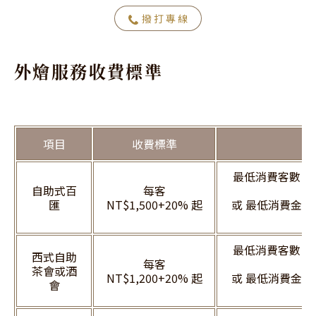
撥打專線
外燴服務收費標準
項目
收費標準
最低消費客數：
自助式百
每客
4
匯
NT$1,500+20% 起
或 最低消費金額 N
稅
最低消費客數：
西式自助
每客
5
茶會或酒
NT$1,200+20% 起
或 最低消費金額 N
會
稅