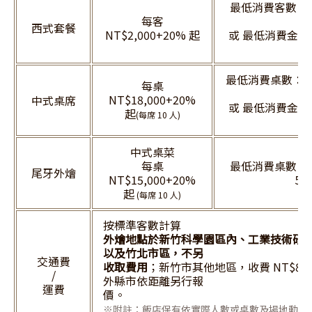
最低消費客數：
每客
3
西式套餐
NT$2,000+20% 起
或 最低消費金額 N
稅
最低消費桌數：每
每桌
NT$18,000+20%
中式桌席
或 最低消費金額 N
起
(每席 10 人)
稅
中式桌菜
每桌
最低消費桌數：
尾牙外燴
NT$15,000+20%
50
起
(每席 10 人)
按標準客數計算
外燴地點於新竹科學園區內、工業技術研
以及竹北市區，
不另
交通費
收取費用
；新竹市其他地區，收費 NT$8,0
/
外縣市依距離另行報
運費
價。
※附註：飯店保有依實際人數或桌數及場地動線