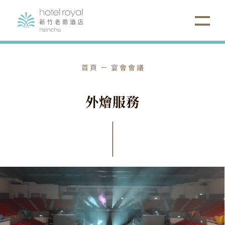
首頁
宴會會議
外
燴
服
務