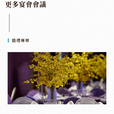
更
多
宴
會
會
議
婚禮專案