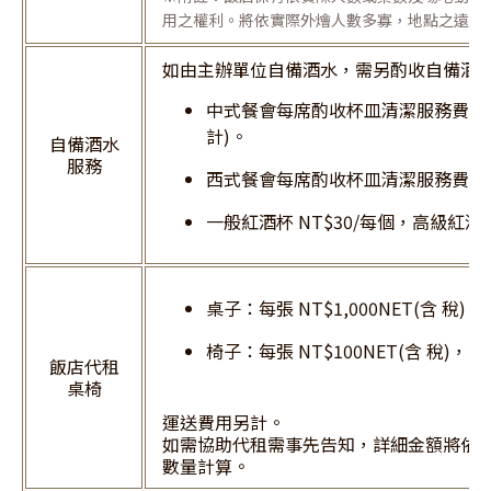
用之權利。將依實際外燴人數多寡，地點之遠近
如由主辦單位自備酒水，需另酌收自備酒
中式餐會每席酌收杯皿清潔服務費 NT$5
計)。
自備酒水
服務
西式餐會每席酌收杯皿清潔服務費 NT
一般紅酒杯 NT$30/每個，高級紅酒杯
桌子：每張 NT$1,000NET(含 稅
椅子：每張 NT$100NET(含 稅)
飯店代租
桌椅
運送費用另計。
如需協助代租需事先告知，詳細金額將依
數量計算。