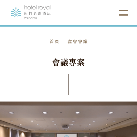
首頁
宴會會議
會
議
專
案