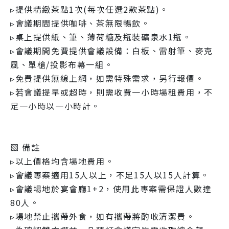
▹提供精緻茶點1次(每次任選2款茶點)。
▹會議期間提供咖啡、茶無限暢飲。
▹桌上提供紙、筆、薄荷糖及瓶裝礦泉水1瓶。
▹會議期間免費提供會議設備：白板、雷射筆、麥克
風、單槍/投影布幕一組。
▹免費提供無線上網，如需特殊需求，另行報價。
▹若會議提早或超時，則需收費一小時場租費用，不
足一小時以一小時計。
▧ 備註
▹以上價格均含場地費用。
▹會議專案適用15人以上，不足15人以15人計算。
▹會議場地於宴會廳1+2，使用此專案需保證人數達
80人。
▹場地禁止攜帶外食，如有攜帶將酌收清潔費。