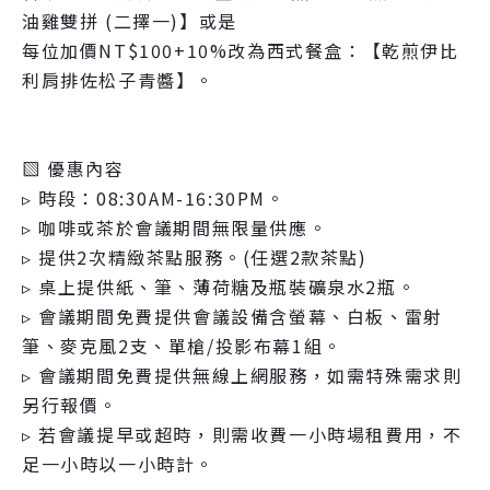
油雞雙拼 (二擇一)】或是
每位加價NT$100+10%改為西式餐盒：【乾煎伊比
利肩排佐松子青醬】。
▧ 優惠內容
▹ 時段：08:30AM-16:30PM。
▹ 咖啡或茶於會議期間無限量供應。
▹ 提供2次精緻茶點服務。(任選2款茶點)
▹ 桌上提供紙、筆、薄荷糖及瓶裝礦泉水2瓶。
▹ 會議期間免費提供會議設備含螢幕、白板、雷射
筆、麥克風2支、單槍/投影布幕1組。
▹ 會議期間免費提供無線上網服務，如需特殊需求則
另行報價。
▹ 若會議提早或超時，則需收費一小時場租費用，不
足一小時以一小時計。