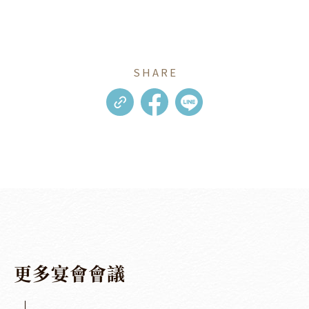
SHARE
更
多
宴
會
會
議