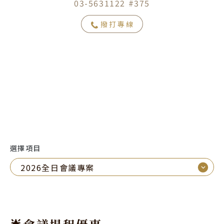
03-5631122 #375
撥打專線
選擇項目
⌵
2026全日會議專案