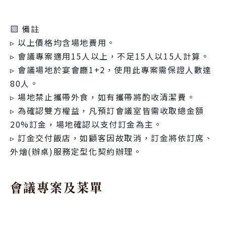
▧ 備註
▹ 以上價格均含場地費用。
▹ 會議專案適用15人以上，不足15人以15人計算。
▹ 會議場地於宴會廳1+2，使用此專案需保證人數達
80人。
▹ 場地禁止攜帶外食，如有攜帶將酌收清潔費。
▹ 為確認雙方權益，凡預訂會議室皆需收取總金額
20%訂金，場地確認以支付訂金為主。
▹ 訂金交付飯店，如顧客因故取消，訂金將依訂席、
外燴(辦桌)服務定型化契約辦理。
會議專案及菜單