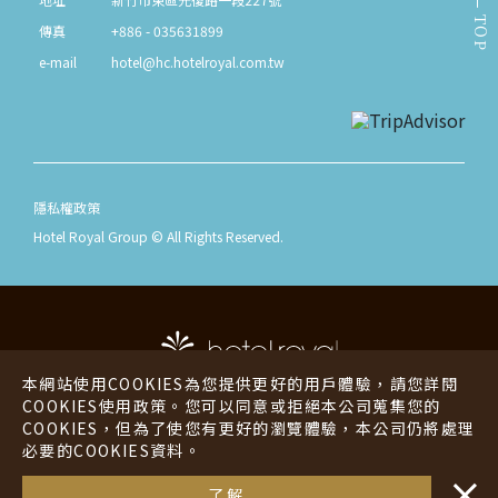
TOP
傳真
+886 - 035631899
e-mail
hotel@hc.hotelroyal.com.tw
隱私權政策
Hotel Royal Group © All Rights Reserved.
本網站使用COOKIES為您提供更好的用戶體驗，請您詳閱
COOKIES使用政策。您可以同意或拒絕本公司蒐集您的
COOKIES，但為了使您有更好的瀏覽體驗，本公司仍將處理
老爺酒店
老爺行旅
必要的COOKIES資料。
・・
老爺會館
海外酒店
了解