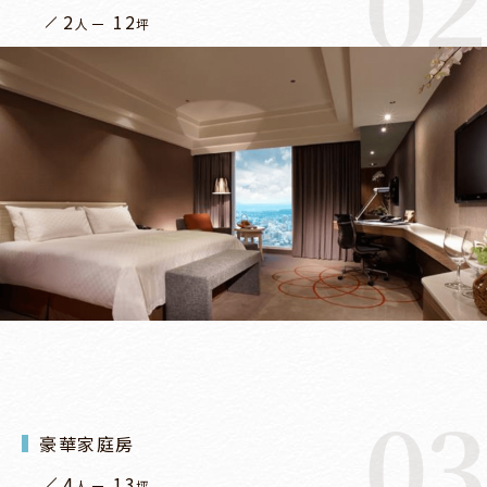
02
2
12
人
坪
03
豪華家庭房
4
13
人
坪