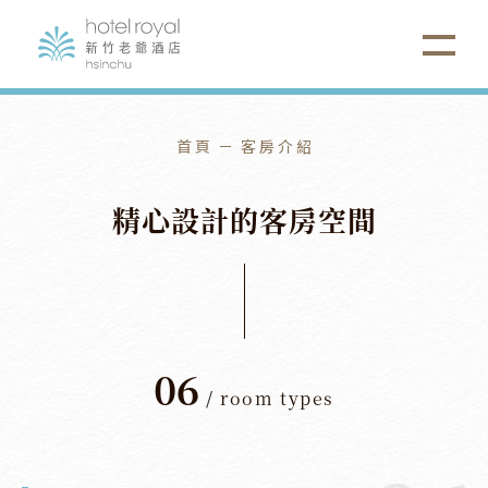
首頁
客房介紹
精
心
設
計
的
客
房
空
間
06
/
room types