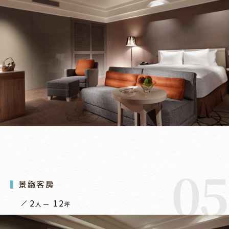
05
景緻客房
2
12
人
坪