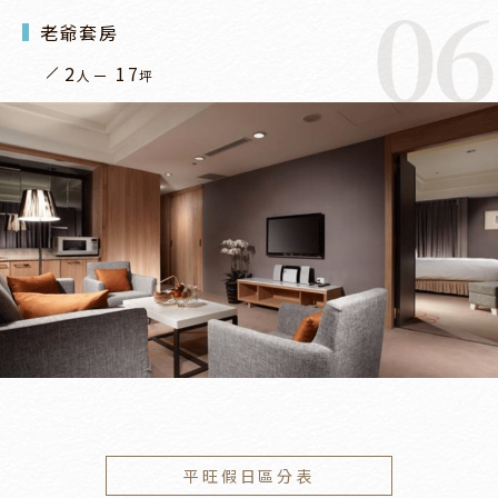
06
老爺套房
2
17
人
坪
平旺假日區分表