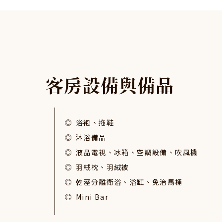
客
房
設
備
與
備
品
浴袍、拖鞋
沐浴備品
液晶電視、冰箱、空調設備、吹風機
羽絨枕、羽絨被
乾溼分離衛浴、浴缸、免治馬桶
Mini Bar