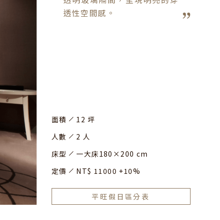
透性空間感。
面積
12 坪
人數
2 人
床型
一大床180×200 cm
定價
NT$ 11000 +10%
平旺假日區分表