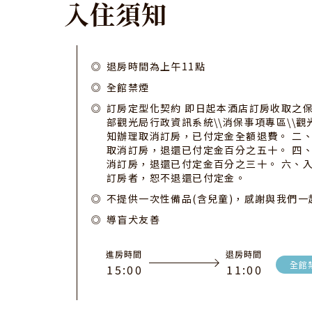
入
住
須
知
退房時間為上午11點
全館禁煙
訂房定型化契約 即日起本酒店訂房收取之
部觀光局行政資訊系統\\消保事項專區\\觀光旅館業
知辦理取消訂房，已付定金全額退費。 二、
取消訂房，退還已付定金百分之五十。 四、
消訂房，退還已付定金百分之三十。 六、
訂房者，恕不退還已付定金。
不提供一次性備品(含兒童)，感謝與我們
導盲犬友善
進房時間
退房時間
全館
1
5
:
0
0
1
1
:
0
0