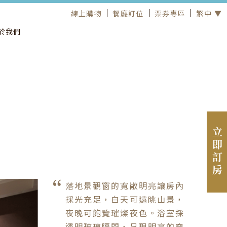
線上購物
餐廳訂位
票券專區
繁中 ▼
於我們
立即訂房
落地景觀窗的寬敞明亮讓房內
採光充足，白天可遠眺山景，
夜晚可飽覽璀燦夜色。浴室採
透明玻璃隔間，呈現明亮的穿