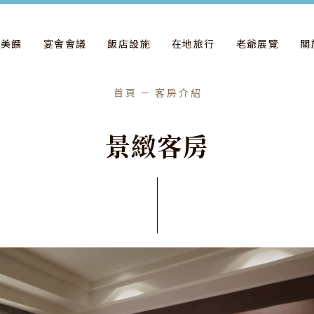
飲美饌
宴會會議
飯店設施
在地旅行
老爺展覽
關
首頁
客房介紹
景
緻
客
房