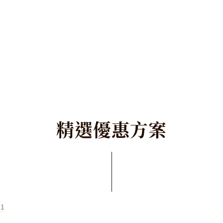
精
選
優
惠
方
案
31