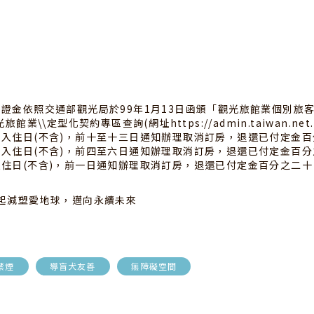
保證金依照交通部觀光局於99年1月13日函頒「觀光旅館業個別旅
\\定型化契約專區查詢(網址https://admin.taiwan.net.
入住日(不含)，前十至十三日通知辦理取消訂房，退還已付定金百
入住日(不含)，前四至六日通知辦理取消訂房，退還已付定金百分
入住日(不含)，前一日通知辦理取消訂房，退還已付定金百分之二十
一起減塑愛地球，邁向永續未來
禁煙
導盲犬友善
無障礙空間