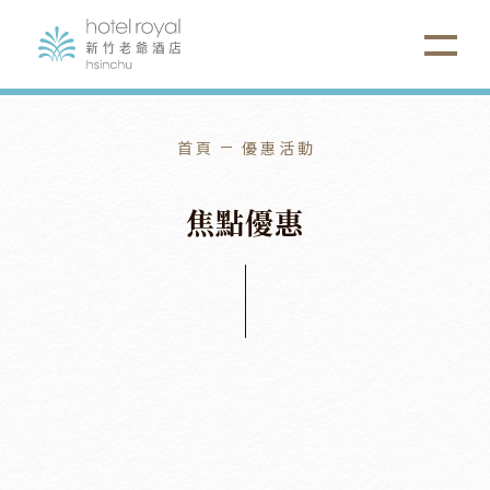
首頁
優惠活動
焦
點
優
惠
老爺式旅行
2026
/
08
/
01
2026
/
10
/
31