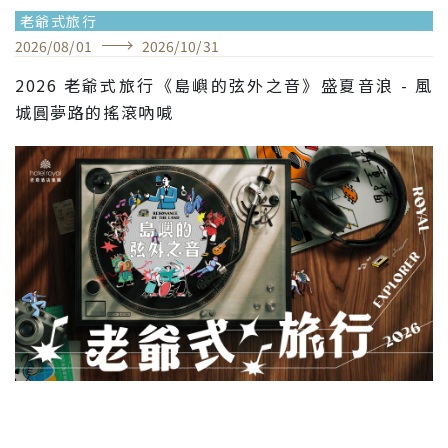
老爺式旅行
2026
/
08
/
01
2026
/
10
/
31
2026 老爺式旅行《島嶼的弦外之音》盛夏音浪 - 風
城圓夢路的搖滾吶喊