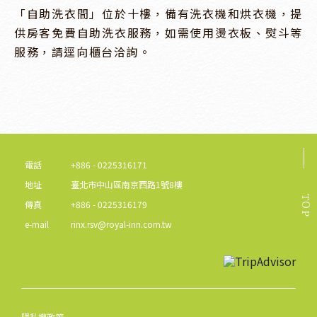
「自助洗衣間」位於十樓，備有洗衣機和烘衣機，提
供房客免費自助洗衣服務，如需使用燙衣板、熨斗等
服務，請逕向櫃台洽詢。
電話
+886 - 0225316171
地址
臺北市中山區南京西路1號8樓
TOP
傳真
+886 - 0225316179
e-mail
rinx.rsv@royal-inn.com.tw
隱私權政策