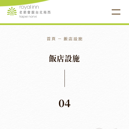
首頁
飯店設施
飯
店
設
施
04